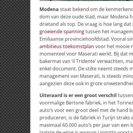
Modena
staat bekend om de kenmerkende 
dom van deze oude stad, maar Modena h
drietand als top. De vraag is hoe lang dat
groeiende spanning
tussen het managemen
Emiliaanse provinciehoofdstad. Vooral si
ambitieus toekomstplan
voor het mooie m
momenteel voor Maserati werkt. Bij dat m
bakermat van ‘il Tridente’ verwachten, ma
enkel document. De stilte neemt steeds 
management van Maserati, is steeds mind
aangezien deze ook in grote onwetendheid
Uiteraard is er een groot verschil
tussen 
voormalige Bertone fabriek, in het Torine
auto’s voor een groot deel met de hand b
produceren, is de fabriek in Turijn straks
maximaal 60.000 auto’s per jaar van een l
laatste de wijze is waarop Lingotto voort