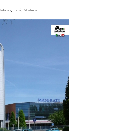
,
,
fabriek
italië
Modena