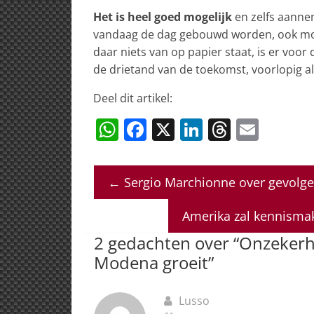
Het is heel goed mogelijk
en zelfs aannem
vandaag de dag gebouwd worden, ook mor
daar niets van op papier staat, is er voor
de drietand van de toekomst, voorlopig a
Deel dit artikel:
W
F
X
Li
T
E
h
a
n
h
m
at
c
k
re
ai
←
Sergio Marchionne over gevolge
s
e
e
a
l
A
b
dI
d
Amerika zal kennisma
p
o
n
s
2 gedachten over “
Onzekerhe
p
o
Modena groeit
”
k
Lusso