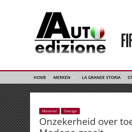
Spring
naar
inhoud
Auto
Edizione
La
Gazetta
HOME
MERKEN
LA GRANDE STORIA
S
dell'Automobile
Italiana
|
Italiaans
Maserati
Overige
autonieuws
Onzekerheid over toe
&
lifestyle