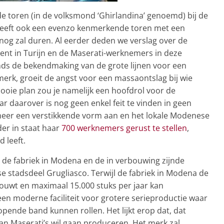
toren (in de volksmond ‘Ghirlandina’ genoemd) bij de
eeft ook een evenzo kenmerkende toren met een
 nog zal duren. Al eerder deden we verslag over de
t in Turijn en de Maserati-werknemers in deze
nds de bekendmaking van de grote lijnen voor een
erk, groeit de angst voor een massaontslag bij wie
ooie plan zou je namelijk een hoofdrol voor de
ar daarover is nog geen enkel feit te vinden in geen
meer een verstikkende vorm aan en het lokale Modenese
er in staat haar
700 werknemers gerust te stellen
,
 leeft.
de fabriek in Modena en de in verbouwing zijnde
se stadsdeel Grugliasco. Terwijl de fabriek in Modena de
ouwt en maximaal 15.000 stuks per jaar kan
 een moderne faciliteit voor grotere serieproductie waar
opende band kunnen rollen. Het lijkt erop dat, dat
aan Maserati’s wil gaan produceren. Het merk zal