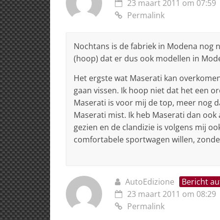
23 maart 2011 om 07:59
Permalink
Nochtans is de fabriek in Modena nog ni
(hoop) dat er dus ook modellen in Mod
Het ergste wat Maserati kan overkomen 
gaan vissen. Ik hoop niet dat het een o
Maserati is voor mij de top, meer nog da
Maserati mist. Ik heb Maserati dan ook 
gezien en de clandizie is volgens mij oo
comfortabele sportwagen willen, zonder a
AutoEdizione
Bericht au
23 maart 2011 om 08:29
Permalink