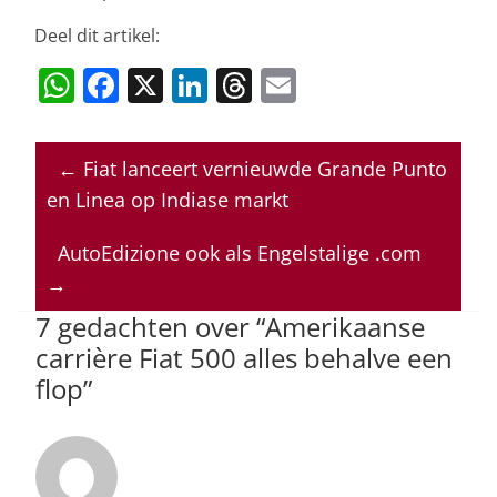
Deel dit artikel:
W
F
X
Li
T
E
h
a
n
h
m
at
c
k
re
ai
←
Fiat lanceert vernieuwde Grande Punto
s
e
e
a
l
en Linea op Indiase markt
A
b
dI
d
p
o
n
s
AutoEdizione ook als Engelstalige .com
→
p
o
7 gedachten over “
Amerikaanse
k
carrière Fiat 500 alles behalve een
flop
”