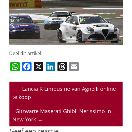
Deel dit artikel:
W
F
X
Li
T
E
h
a
n
h
m
at
c
k
re
ai
←
Lancia K Limousine van Agnelli online
s
e
e
a
l
te koop
A
b
dI
d
p
o
n
s
Gitzwarte Maserati Ghibli Nerissimo in
New York
→
p
o
Geef een reactie