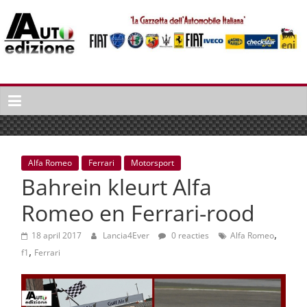
Spring
naar
inhoud
Auto
Edizione
La
Gazetta
dell'Automobile
Alfa Romeo
Ferrari
Motorsport
Italiana
Bahrein kleurt Alfa
|
Italiaans
Romeo en Ferrari-rood
autonieuws
,
&
18 april 2017
Lancia4Ever
0 reacties
Alfa Romeo
,
lifestyle
f1
Ferrari