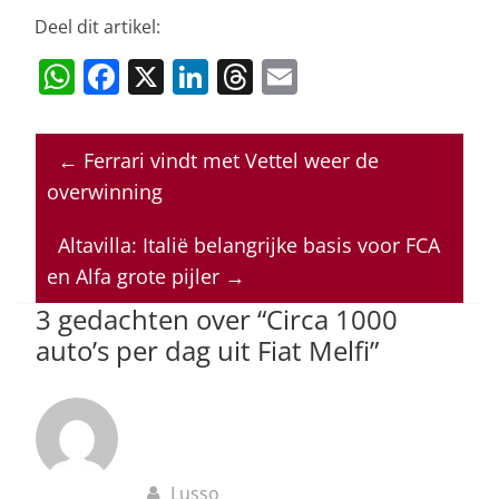
Deel dit artikel:
W
F
X
Li
T
E
h
a
n
h
m
at
c
k
re
ai
←
Ferrari vindt met Vettel weer de
s
e
e
a
l
overwinning
A
b
dI
d
p
o
n
s
Altavilla: Italië belangrijke basis voor FCA
en Alfa grote pijler
→
p
o
3 gedachten over “
Circa 1000
k
auto’s per dag uit Fiat Melfi
”
Lusso