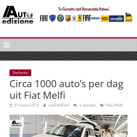
Spring
naar
inhoud
Auto
Edizione
La
Gazetta
dell'Automobile
Stellantis
Italiana
Circa 1000 auto’s per dag
|
Italiaans
uit Fiat Melfi
autonieuws
,
&
31 maart 2015
Lancia4Ever
3 reacties
Fiat
Melfi
lifestyle