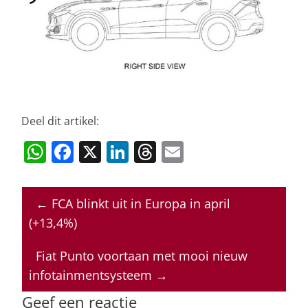
Deel dit artikel:
W
F
X
Li
T
E
h
a
n
h
m
at
c
k
re
ai
←
FCA blinkt uit in Europa in april
s
e
e
a
l
(+13,4%)
A
b
dI
d
p
o
n
s
Fiat Punto voortaan met mooi nieuw
infotainmentsysteem
→
p
o
k
Geef een reactie