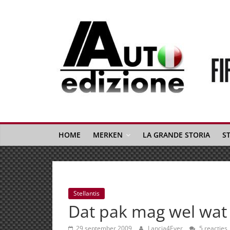
Spring
naar
inhoud
Auto
Edizione
La
Gazetta
HOME
MERKEN
LA GRANDE STORIA
S
dell'Automobile
Italiana
|
Italiaans
Stellantis
autonieuws
Dat pak mag wel wat 
&
lifestyle
29 september 2009
Lancia4Ever
5 reacties