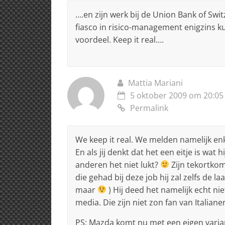
….en zijn werk bij de Union Bank of Swi
fiasco in risico-management enigzins k
voordeel. Keep it real….
Mattia Mariani
5 oktober 2009 om 20:05
Permalink
We keep it real. We melden namelijk enk
En als jij denkt dat het een eitje is wat
anderen het niet lukt?
Zijn tekortkomi
die gehad bij deze job hij zal zelfs de la
maar
) Hij deed het namelijk echt nie
media. Die zijn niet zon fan van Italia
PS: Mazda komt nu met een eigen variant