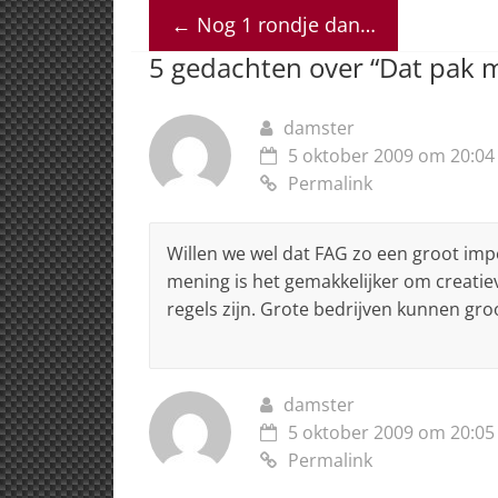
at
c
k
re
ai
←
Nog 1 rondje dan…
s
e
e
a
l
5 gedachten over “
Dat pak m
A
b
dI
d
p
o
n
s
damster
p
o
5 oktober 2009 om 20:04
k
Permalink
Willen we wel dat FAG zo een groot imp
mening is het gemakkelijker om creatiev
regels zijn. Grote bedrijven kunnen groot 
damster
5 oktober 2009 om 20:05
Permalink