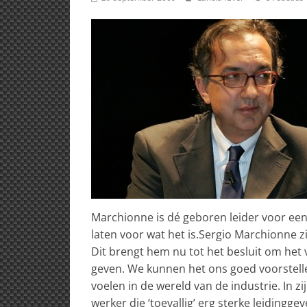
Marchionne is dé geboren leider voor een
laten voor wat het is.
Sergio Marchionne zi
Dit brengt hem nu tot het besluit om het
geven. We kunnen het ons goed voorstelle
voelen in de wereld van de industrie. In z
werker die ‘toevallig’ erg sterke leidingge