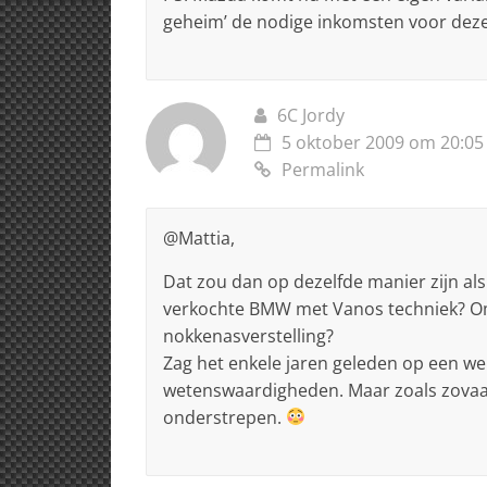
geheim’ de nodige inkomsten voor deze
6C Jordy
5 oktober 2009 om 20:05
Permalink
@Mattia,
Dat zou dan op dezelfde manier zijn als
verkochte BMW met Vanos techniek? Omda
nokkenasverstelling?
Zag het enkele jaren geleden op een we
wetenswaardigheden. Maar zoals zovaak 
onderstrepen.