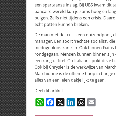
een spartaanse inslag. Bij UBS kwam dit tal
bancaire wereld kun je soms hoog en laag
buigen. Zelfs niet tijdens een crisis. Daa
echt potten kunnen breken.
De man met de trui is een duizendpoot, d
manager. Een soort ‘rechtse socialist’, d
medogenloos kan zijn. Ook binnen Fiat i
rondgegaan. Mensen kunnen binnen zijn o
een rang of titel. On-Italiaans prikt deze
Ook bij Chrysler is de werkwijze van Mar
Marchionne is de ultieme hoop in bange 
alles van een leien dakje lijkt te gaan.
Deel dit artikel:
W
F
X
Li
T
E
h
a
n
h
m