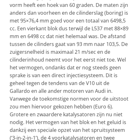
vorm heeft een hoek van 60 graden. De maten zijn
anders dan voorheen en de cilinderslag (boring) is
met 95×76,4 mm goed voor een totaal van 6498,5
cc. Een vierkant blok dus terwijl de L537 met 88×89
mm en 6498 cc dat niet helemaal was. De afstand
tussen de cilinders gaat van 93 mm naar 103,5. De
zuigersnelheid is maximaal 21 m/sec en de
cilinderinhoud neemt voor het eerst niet toe. Wel
het vermogen, ondanks dat er nog steeds geen
sprake is van een direct injectiesysteem. Dit is
geheel tegen de tendens van de V10 uit de
Gallardo en alle ander motoren van Audi in.
Vanwege de toekomstige normen voor de uitstoot
zou men hiervoor gekozen hebben (Euro 6).
Grotere en zwaardere katalysatoren zijn nu niet
nodig. Het vermogen van het blok en het geluid is
dankzij een speciale opzet van het spruitsysteem
(‘3-in-2-in-1’), de 4 voorkatalysatoren en twee