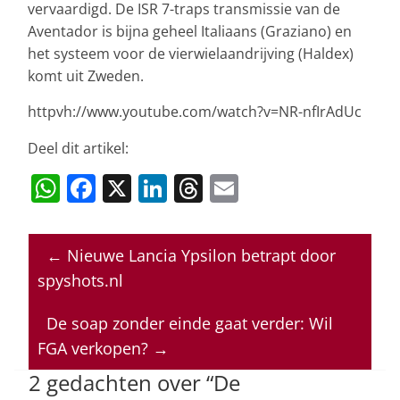
vervaardigd. De ISR 7-traps transmissie van de
Aventador is bijna geheel Italiaans (Graziano) en
het systeem voor de vierwielaandrijving (Haldex)
komt uit Zweden.
httpvh://www.youtube.com/watch?v=NR-nfIrAdUc
Deel dit artikel:
W
F
X
Li
T
E
h
a
n
h
m
at
c
k
re
ai
←
Nieuwe Lancia Ypsilon betrapt door
s
e
e
a
l
spyshots.nl
A
b
dI
d
p
o
n
s
De soap zonder einde gaat verder: Wil
FGA verkopen?
→
p
o
2 gedachten over “
De
k