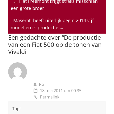
←
Fiat Freemont krijgt straks misschien
s
e
e
a
l
een grote broer
A
b
dI
d
p
o
n
s
Maserati heeft uiterlijk begin 2014 vijf
modellen in productie
→
p
o
Een gedachte over “
De productie
k
van een Fiat 500 op de tonen van
Vivaldi
”
RG
18 mei 2011 om 00:35
Permalink
Top!