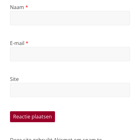
Naam
*
E-mail
*
Site
Deze site gebruikt Akismet om spam te