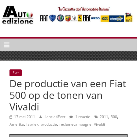
Spring
naar
inhoud
Auto
Edizione
La
Gazetta
dell'Automobile
Fiat
Italiana
De productie van een Fiat
|
Italiaans
500 op de tonen van
autonieuws
Vivaldi
&
lifestyle
,
,
17 mei 2011
Lancia4Ever
1 reactie
2011
500
,
,
,
,
Amerika
fabriek
productie
reclamecampagne
Vivaldi