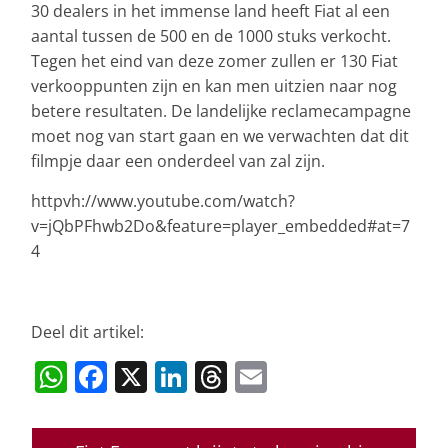
30 dealers in het immense land heeft Fiat al een
aantal tussen de 500 en de 1000 stuks verkocht.
Tegen het eind van deze zomer zullen er 130 Fiat
verkooppunten zijn en kan men uitzien naar nog
betere resultaten. De landelijke reclamecampagne
moet nog van start gaan en we verwachten dat dit
filmpje daar een onderdeel van zal zijn.
httpvh://www.youtube.com/watch?
v=jQbPFhwb2Do&feature=player_embedded#at=7
4
Deel dit artikel:
W
F
X
Li
T
E
h
a
n
h
m
at
c
k
re
ai