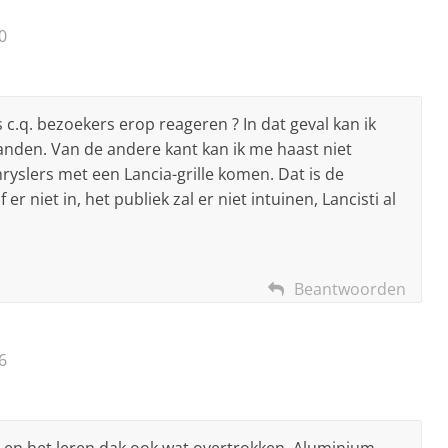
0
 c.q. bezoekers erop reageren ? In dat geval kan ik
nden. Van de andere kant kan ik me haast niet
hryslers met een Lancia-grille komen. Dat is de
er niet in, het publiek zal er niet intuinen, Lancisti al
Beantwoorden
6
 en het leren dak ook wat overtrokken. Aluminium