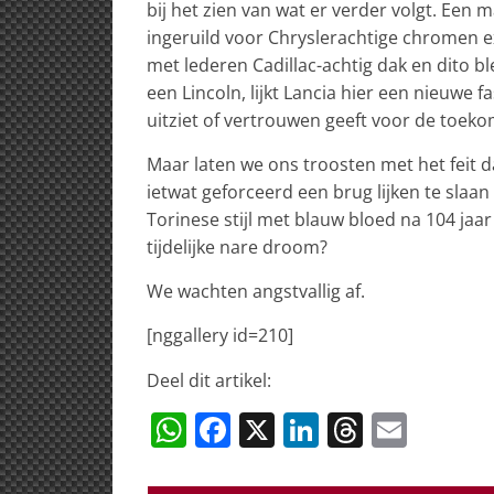
bij het zien van wat er verder volgt. Een m
ingeruild voor Chryslerachtige chromen 
met lederen Cadillac-achtig dak en dito bl
een Lincoln, lijkt Lancia hier een nieuwe f
uitziet of vertrouwen geeft voor de toeko
Maar laten we ons troosten met het feit d
ietwat geforceerd een brug lijken te slaan
Torinese stijl met blauw bloed na 104 jaar 
tijdelijke nare droom?
We wachten angstvallig af.
[nggallery id=210]
Deel dit artikel:
W
F
X
Li
T
E
h
a
n
h
m