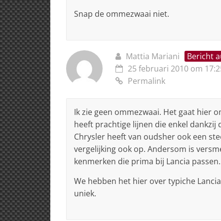
Snap de ommezwaai niet.
Mattia Mariani
Bericht 
25 februari 2010 om 17:2
Permalink
Ik zie geen ommezwaai. Het gaat hier o
heeft prachtige lijnen die enkel dankzij 
Chrysler heeft van oudsher ook een ste
vergelijking ook op. Andersom is versme
kenmerken die prima bij Lancia passen.
We hebben het hier over typiche Lanci
uniek.