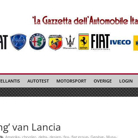
TELLANTIS
AUTOTEST
MOTORSPORT
OVERIGE
LOGIN
ng’ van Lancia
,
,
,
,
,
,
,
,
Amerika
chrysler
delta
design
fga
fiat group
Genève
Musa