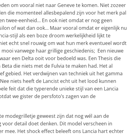
e reden om vooral niet naar Geneve te komen. Niet zozeer
llen die momenteel allesbepalend zijn voor het merk pal
 een twee-eenheid… En ook niet omdat er nog geen
silon of wat dan ook… Maar vooral omdat er eigenlijk nu
a-stijl als een boze droom werkelijkheid lijkt te
 niet echt snel rouwig om wat hun merk eventueel wordt
o mooi vanwege haar grillige geschiedenis; Een nieuwe
n waar een Delta ooit voor bedoeld was. Een Thesis die
 Beta die niets met de Fulvia te maken had. Het al
ief gebied. Het verdwijnen van techniek uit het gamma
 Nee niets heeft de Lancist echt uit het lood kunnen
e feit dat die typerende unieke stijl van een Lancia
otdat we gister de persfoto’s zagen van de
te modegrilletje geweest zijn dat nog wél aan de
g voor detail doet denken. Dit model verscheen in
 mee. Het shock effect beleeft ons Lancia hart echter