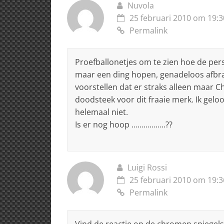
Nuvola
25 februari 2010 om 19:3
Permalink
Proefballonetjes om te zien hoe de pers
maar een ding hopen, genadeloos afbra
voorstellen dat er straks alleen maar C
doodsteek voor dit fraaie merk. Ik geloof 
helemaal niet.
Is er nog hoop ……………..??
Luigi Rossi
25 februari 2010 om 19:3
Permalink
Vind de reactie op de chromen spiegels