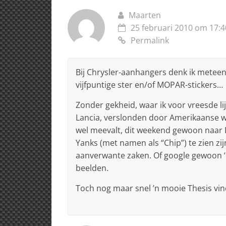
Maarten
25 februari 2010 om 17:4
Permalink
Bij Chrysler-aanhangers denk ik meteen
vijfpuntige ster en/of MOPAR-stickers…
Zonder gekheid, waar ik voor vreesde li
Lancia, verslonden door Amerikaanse w
wel meevalt, dit weekend gewoon naar 
Yanks (met namen als “Chip”) te zien zij
aanverwante zaken. Of google gewoon ‘n
beelden.
Toch nog maar snel ’n mooie Thesis vin