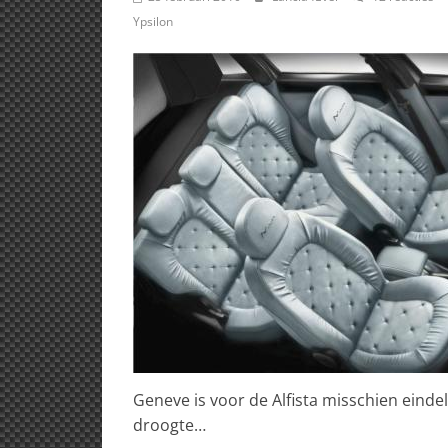
Ypsilon
Geneve is voor de Alfista misschien eindel
droogte…