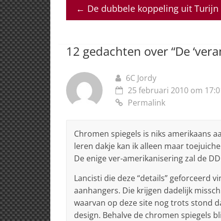
at
c
k
re
ai
←
De dubbele koppeling uit Turijn 
s
e
e
a
l
A
b
dI
d
p
o
n
s
12 gedachten over “
De ‘vera
p
o
k
6C Jordy
25 februari 2010 om 17:0
Permalink
Chromen spiegels is niks amerikaans aa
leren dakje kan ik alleen maar toejuichen
De enige ver-amerikanisering zal de DD
Lancisti die deze “details” geforceerd 
aanhangers. Die krijgen dadelijk missc
waarvan op deze site nog trots stond da
design. Behalve de chromen spiegels bl