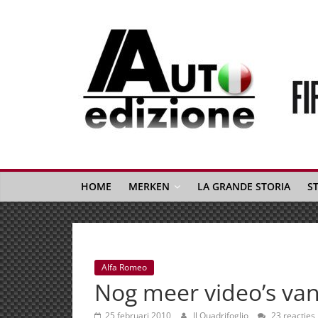
Spring
naar
inhoud
Auto
Edizione
La
Gazetta
HOME
MERKEN
LA GRANDE STORIA
S
dell'Automobile
Italiana
|
Italiaans
Alfa Romeo
autonieuws
Nog meer video’s van
&
lifestyle
25 februari 2010
Il Quadrifoglio
23 reacties