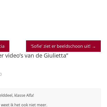
cia
‘Sofie’ ziet er beeldschoon uit!
→
 video’s van de Giulietta
”
0
lddeel, klasse Alfa!
 weet ik het ook niet meer.