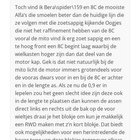
Toch vind ik Bera\spider\159 en 8C de mooiste
Alfa’s die smoelen beter dan de huidige lijn die
ze volgen met die zoetsappig kijkende Oogjes
die niet het raffinement hebben van de 8C
vooral de mito vind ik erg zoet sappig en een
te hoog front een 8C begint laag waarbij de
wielkasten hoger zijn dan dat deel van de
motor kap. Gek is dat niet natuurlijk bij de
mito licht de motor immers grotendeels voor
de vooras dwars voor in en bij de 8C er achter
en in de lengte as. Als ze nu de 0,9 er in
lepelen zou het geen slecht idee zijn deze ook
in de lengte te plaatsen dan kunnen de assen
direct links en rechts uit de bak op de voor
wieltjes draai je het blokje om kun je makkelijk
een RWD maken met z’n kort blokje. Dat biedt
ook mogelijkheden voor een herintredende de
boxer twee van deze blokjes tegenover elkaar