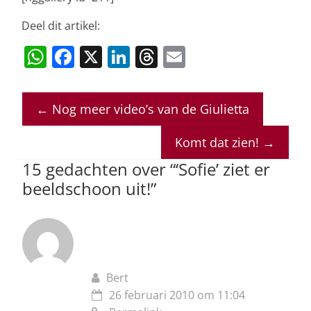
Deel dit artikel:
W
F
X
Li
T
E
h
a
n
h
m
at
c
k
re
ai
←
Nog meer video’s van de Giulietta
s
e
e
a
l
A
b
dI
d
Komt dat zien!
→
p
o
n
s
15 gedachten over “
‘Sofie’ ziet er
p
o
beeldschoon uit!
”
k
Bert
26 februari 2010 om 11:04