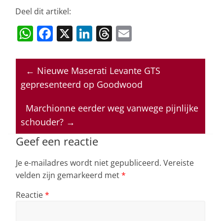
Deel dit artikel:
W
F
X
Li
T
E
h
a
n
h
m
at
c
k
re
ai
←
Nieuwe Maserati Levante GTS
s
e
e
a
l
gepresenteerd op Goodwood
A
b
dI
d
p
o
n
s
Marchionne eerder weg vanwege pijnlijke
schouder?
→
p
o
k
Geef een reactie
Je e-mailadres wordt niet gepubliceerd.
Vereiste
velden zijn gemarkeerd met
*
Reactie
*