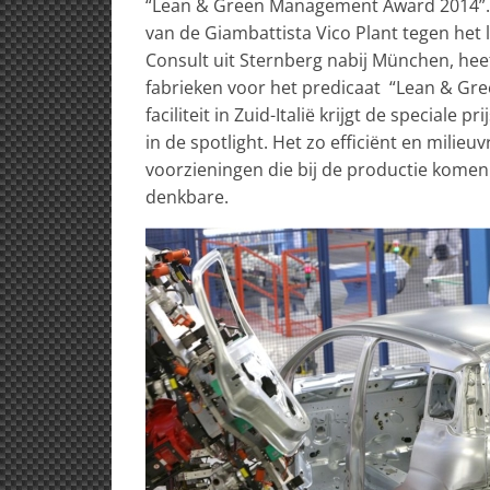
“Lean & Green Management Award 2014”
van de Giambattista Vico Plant tegen het
Consult uit Sternberg nabij München, hee
fabrieken voor het predicaat “Lean & G
faciliteit in Zuid-Italië krijgt de speciale 
in de spotlight. Het zo efficiënt en milieu
voorzieningen die bij de productie komen k
denkbare.