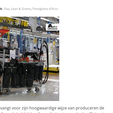
,
,
Fiat
Lean & Green
Pomigliano d'Arco
vangt voor zijn hoogwaardige wijze van produceren de