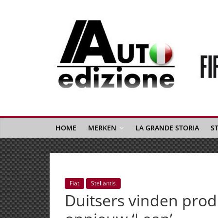
Spring
naar
inhoud
Auto
Edizione
La
Gazetta
HOME
MERKEN
LA GRANDE STORIA
S
dell'Automobile
Italiana
|
Italiaans
Fiat
Stellantis
autonieuws
Duitsers vinden prod
&
lifestyle