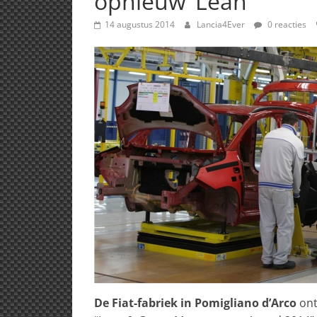
opnieuw ‘Lean’
14 augustus 2014
Lancia4Ever
0 reacties
De Fiat-fabriek in Pomigliano d’Arco
ont