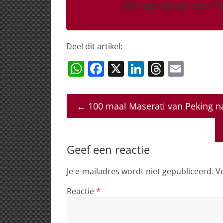
De fabrieken van Fia
Deel dit artikel:
W
F
X
Li
T
E
h
a
n
h
m
at
c
k
re
ai
←
100 maal Maserati van Peking 
s
e
e
a
l
A
b
dI
d
p
o
n
s
Geef een reactie
p
o
Je e-mailadres wordt niet gepubliceerd.
V
k
Reactie
*