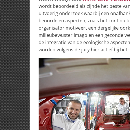
wordt beoordeeld als zijnde het beste va
uitvoerig onderzoek waarbij een onafhanke
beoordelen aspecten, zoals het continu t
organisator motiveert een dergelijke oork
milieubewuster imago en een gezonde wer
de integratie van de ecologische aspecte
worden volgens de jury hier actief bij be