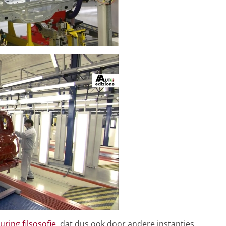
ring filsosofie
, dat dus ook door andere instanties