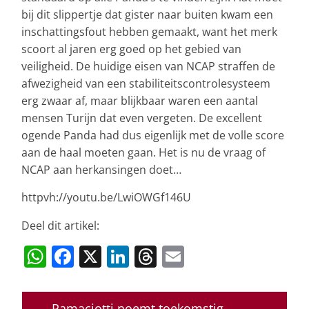
bij dit slippertje dat gister naar buiten kwam een
inschattingsfout hebben gemaakt, want het merk
scoort al jaren erg goed op het gebied van
veiligheid. De huidige eisen van NCAP straffen de
afwezigheid van een stabiliteitscontrolesysteem
erg zwaar af, maar blijkbaar waren een aantal
mensen Turijn dat even vergeten. De excellent
ogende Panda had dus eigenlijk met de volle score
aan de haal moeten gaan. Het is nu de vraag of
NCAP aan herkansingen doet…
httpvh://youtu.be/LwiOWGf146U
Deel dit artikel:
W
F
X
Li
T
E
h
a
n
h
m
at
c
k
re
ai
←
Ramaciotti noemt toekomstig