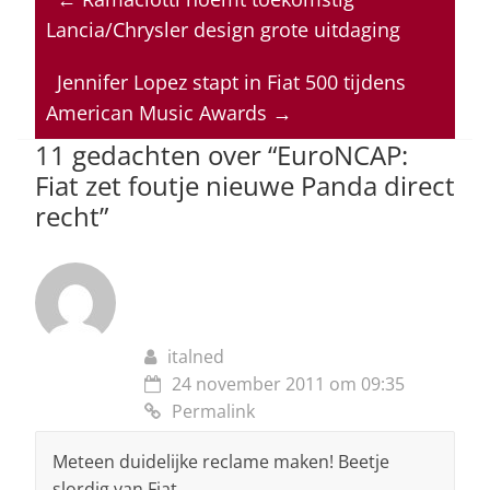
s
e
e
a
l
Lancia/Chrysler design grote uitdaging
A
b
dI
d
p
o
n
s
Jennifer Lopez stapt in Fiat 500 tijdens
American Music Awards
→
p
o
11 gedachten over “
EuroNCAP:
k
Fiat zet foutje nieuwe Panda direct
recht
”
italned
24 november 2011 om 09:35
Permalink
Meteen duidelijke reclame maken! Beetje
slordig van Fiat.