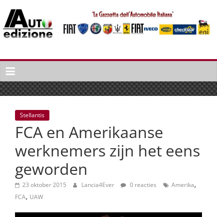
Spring
naar
inhoud
Auto
Edizione
La
Gazetta
dell'Automobile
Stellantis
Italiana
FCA en Amerikaanse
|
Italiaans
werknemers zijn het eens
autonieuws
geworden
&
lifestyle
,
23 oktober 2015
Lancia4Ever
0 reacties
Amerika
,
FCA
UAW