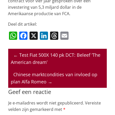
contract voor vier jaar gesproken over een
investering van 5,3 miljard dollar in de
Amerikaanse productie van FCA.
Deel dit artikel:
W
F
X
Li
T
E
h
a
n
h
m
at
c
k
re
ai
←
Test Fiat 500X 140 pk DCT: Beleef ‘The
s
e
e
a
l
American dream’
A
b
dI
d
p
o
n
s
Chinese marktcondities van invloed op
plan Alfa Romeo
→
p
o
k
Geef een reactie
Je e-mailadres wordt niet gepubliceerd.
Vereiste
velden zijn gemarkeerd met
*