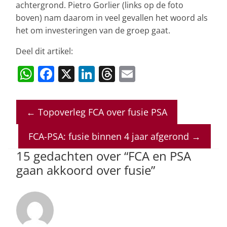
achtergrond. Pietro Gorlier (links op de foto
boven) nam daarom in veel gevallen het woord als
het om investeringen van de groep gaat.
Deel dit artikel:
W
F
X
Li
T
E
h
a
n
h
m
at
c
k
re
ai
←
Topoverleg FCA over fusie PSA
s
e
e
a
l
A
b
dI
d
FCA-PSA: fusie binnen 4 jaar afgerond
→
p
o
n
s
15 gedachten over “
FCA en PSA
p
o
gaan akkoord over fusie
”
k