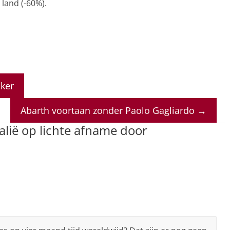
 land (-60%).
nker
Abarth voortaan zonder Paolo Gagliardo
→
talië op lichte afname door