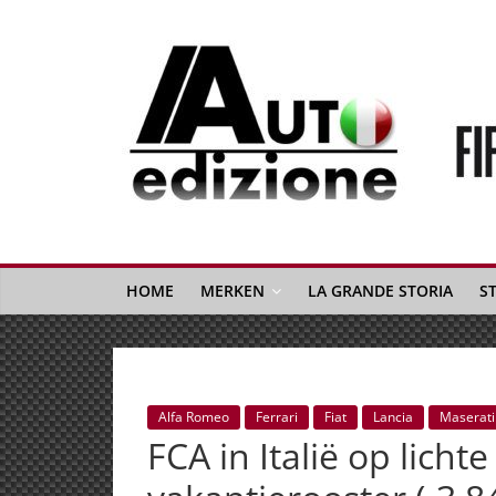
Spring
naar
inhoud
Auto
Edizione
La
Gazetta
HOME
MERKEN
LA GRANDE STORIA
S
dell'Automobile
Italiana
|
Italiaans
Alfa Romeo
Ferrari
Fiat
Lancia
Maserati
autonieuws
FCA in Italië op lich
&
lifestyle