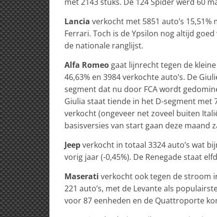
met 2143 stuks. De 124 Spider werd 60 maa
Lancia
verkocht met 5851 auto’s 15,51% m
Ferrari. Toch is de Ypsilon nog altijd go
de nationale ranglijst.
Alfa Romeo
gaat lijnrecht tegen de klein
46,63% en 3984 verkochte auto’s. De Giuli
segment dat nu door FCA wordt gedomine
Giulia staat tiende in het D-segment met 
verkocht (ongeveer net zoveel buiten Itali
basisversies van start gaan deze maand z
Jeep
verkocht in totaal 3324 auto’s wat bi
vorig jaar (-0,45%). De Renegade staat elf
Maserati
verkocht ook tegen de stroom in 
221 auto’s, met de Levante als populairst
voor 87 eenheden en de Quattroporte kom