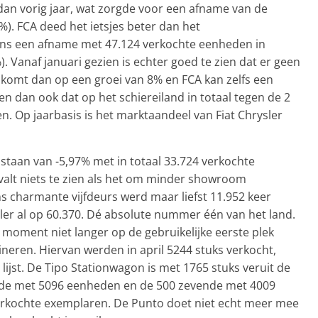
 dan vorig jaar, wat zorgde voor een afname van de
). FCA deed het ietsjes beter dan het
ns een afname met 47.124 verkochte eenheden in
). Vanaf januari gezien is echter goed te zien dat er geen
kt komt dan op een groei van 8% en FCA kan zelfs een
en dan ook dat op het schiereiland in totaal tegen de 2
n. Op jaarbasis is het marktaandeel van Fiat Chrysler
staan van -5,97% met in totaal 33.724 verkochte
alt niets te zien als het om minder showroom
s charmante vijfdeurs werd maar liefst 11.952 keer
eller al op 60.370. Dé absolute nummer één van het land.
t moment niet langer op de gebruikelijke eerste plek
ineren. Hiervan werden in april 5244 stuks verkocht,
lijst. De Tipo Stationwagon is met 1765 stuks veruit de
vijfde met 5096 eenheden en de 500 zevende met 4009
verkochte exemplaren. De Punto doet niet echt meer mee