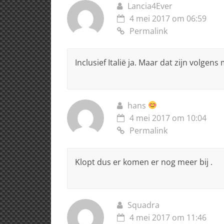
Lancia4Ever
4 mei 2017 om 06:59
Permalink
Inclusief Italië ja. Maar dat zijn volgens 
hans
4 mei 2017 om 10:04
Permalink
Klopt dus er komen er nog meer bij .
Squadra
4 mei 2017 om 11:46