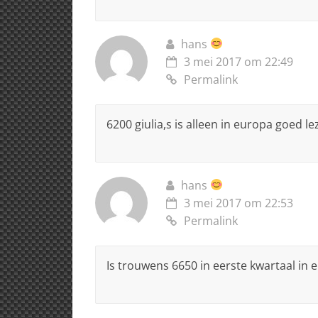
hans
3 mei 2017 om 22:49
Permalink
6200 giulia,s is alleen in europa goed l
hans
3 mei 2017 om 22:53
Permalink
Is trouwens 6650 in eerste kwartaal in