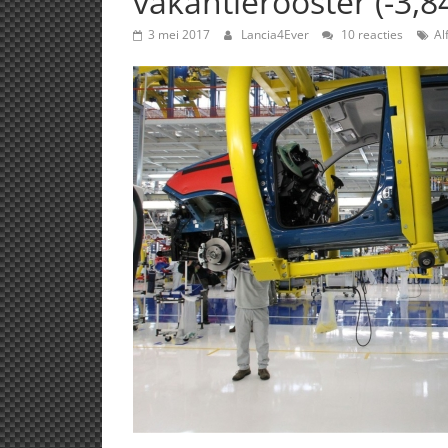
vakantierooster (-3,8
3 mei 2017
Lancia4Ever
10 reacties
Al