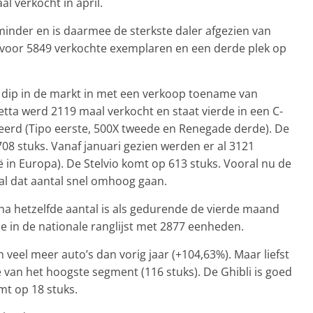
l verkocht in april.
inder en is daarmee de sterkste daler afgezien van
ed voor 5849 verkochte exemplaren en een derde plek op
e dip in de markt in met een verkoop toename van
etta werd 2119 maal verkocht en staat vierde in een C-
erd (Tipo eerste, 500X tweede en Renegade derde). De
708 stuks. Vanaf januari gezien werden er al 3121
ë in Europa). De Stelvio komt op 613 stuks. Vooral nu de
al dat aantal snel omhoog gaan.
jna hetzelfde aantal is als gedurende de vierde maand
de in de nationale ranglijst met 2877 eenheden.
veel meer auto’s dan vorig jaar (+104,63%). Maar liefst
e van het hoogste segment (116 stuks). De Ghibli is goed
t op 18 stuks.