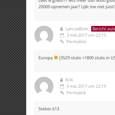
Lees ik goed??? Iets meer dan 6000 giul
20000 opnemen jaar? Lijkt me niet juist
Lancia4Ever
Bericht aut
3 mei 2017 om 22:15
Permalink
Europa
(3529 stuks +1800 stuks in U
N.N.
3 mei 2017 om 22:19
Permalink
Stelvio 613