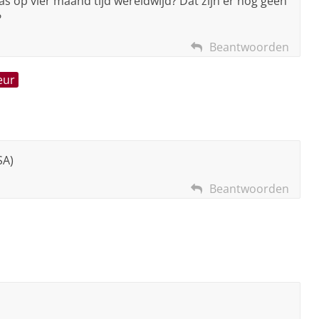
ias op vier maand tijd wereldwijd? Dat zijn er nog geen
?
Beantwoorden
eur
SA)
Beantwoorden