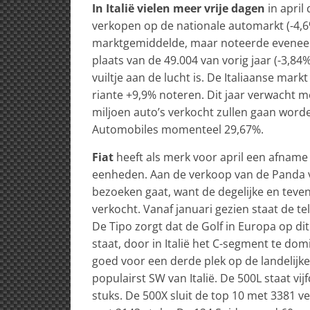
In Italië vielen meer vrije dagen
in april
verkopen op de nationale automarkt (-4,6%
marktgemiddelde, maar noteerde evenee
plaats van de 49.004 van vorig jaar (-3,84%
vuiltje aan de lucht is. De Italiaanse mar
riante +9,9% noteren. Dit jaar verwacht m
miljoen auto’s verkocht zullen gaan worde
Automobiles momenteel 29,67%.
Fiat
heeft als merk voor april een afname 
eenheden. Aan de verkoop van de Panda v
bezoeken gaat, want de degelijke en teven
verkocht. Vanaf januari gezien staat de t
De Tipo zorgt dat de Golf in Europa op di
staat, door in Italië het C-segment te dom
goed voor een derde plek op de landelijke 
populairst SW van Italië. De 500L staat 
stuks. De 500X sluit de top 10 met 3381 