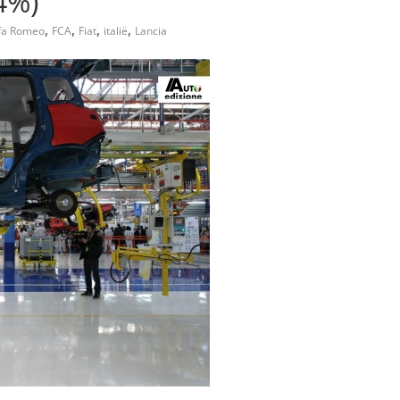
4%)
,
,
,
,
fa Romeo
FCA
Fiat
italië
Lancia