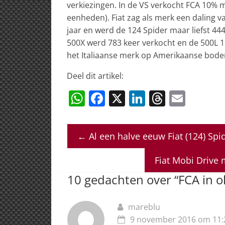
verkiezingen. In de VS verkocht FCA 10% m
eenheden). Fiat zag als merk een daling v
jaar en werd de 124 Spider maar liefst 4
500X werd 783 keer verkocht en de 500L 1
het Italiaanse merk op Amerikaanse bod
Deel dit artikel:
W
F
X
Li
T
E
h
a
n
h
m
at
c
k
re
ai
←
Al een halve eeuw Fiat (124) Spi
s
e
e
a
l
A
b
dI
d
Fiat Mobi Drive 
p
o
n
s
10 gedachten over “
FCA in o
p
o
k
mareblu
9 november 2016 om 11: