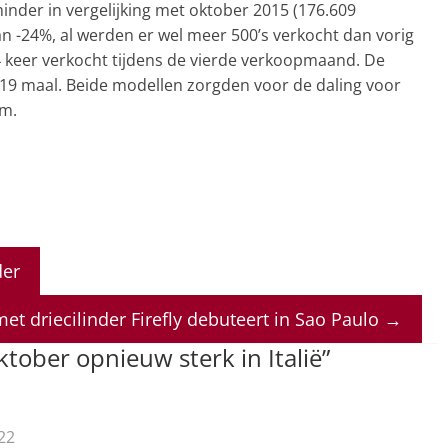
inder in vergelijking met oktober 2015 (176.609
an -24%, al werden er wel meer 500’s verkocht dan vorig
44 keer verkocht tijdens de vierde verkoopmaand. De
19 maal. Beide modellen zorgden voor de daling voor
em.
der
met driecilinder Firefly debuteert in Sao Paulo
→
ktober opnieuw sterk in Italië
”
22