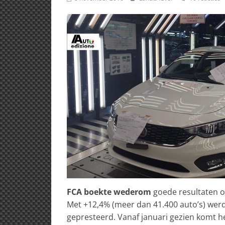
FCA boekte wederom
goede resultaten o
Met +12,4% (meer dan 41.400 auto’s) wer
gepresteerd. Vanaf januari gezien komt he