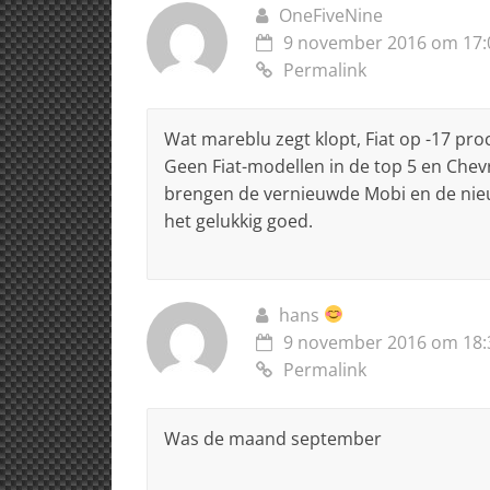
OneFiveNine
9 november 2016 om 17:
Permalink
Wat mareblu zegt klopt, Fiat op -17 pro
Geen Fiat-modellen in de top 5 en Chevr
brengen de vernieuwde Mobi en de nieu
het gelukkig goed.
hans
9 november 2016 om 18:
Permalink
Was de maand september