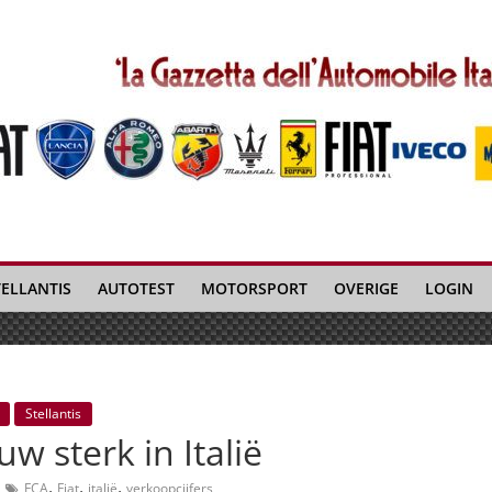
TELLANTIS
AUTOTEST
MOTORSPORT
OVERIGE
LOGIN
Stellantis
w sterk in Italië
,
,
,
FCA
Fiat
italië
verkoopcijfers