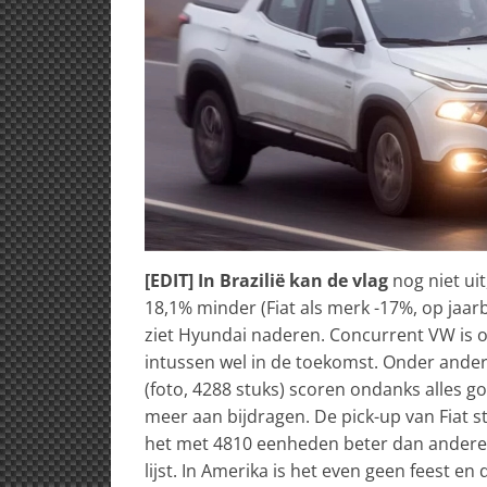
[EDIT] In Brazilië kan de vlag
nog niet ui
18,1% minder (Fiat als merk -17%, op jaarb
ziet Hyundai naderen. Concurrent VW is op
intussen wel in de toekomst. Onder ander
(foto, 4288 stuks) scoren ondanks alles 
meer aan bijdragen. De pick-up van Fiat 
het met 4810 eenheden beter dan andere 
lijst. In Amerika is het even geen feest en