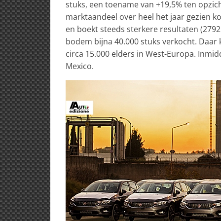
stuks, een toename van +19,5% ten opzic
marktaandeel over heel het jaar gezien kom
en boekt steeds sterkere resultaten (2792 
bodem bijna 40.000 stuks verkocht. Daar
circa 15.000 elders in West-Europa. Inmi
Mexico.