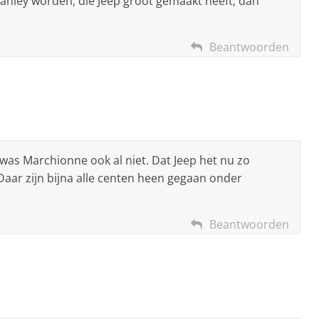
nley worden, die Jeep groot gemaakt heeft, dan
Beantwoorden
t was Marchionne ook al niet. Dat Jeep het nu zo
. Daar zijn bijna alle centen heen gegaan onder
Beantwoorden