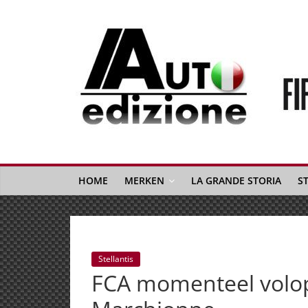
Spring
naar
inhoud
Auto
Edizione
La
Gazetta
HOME
MERKEN
LA GRANDE STORIA
S
dell'Automobile
Italiana
|
Italiaans
Stellantis
autonieuws
FCA momenteel volop
&
lifestyle