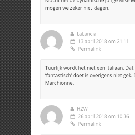
Mocht het de dynamische jonge Mike Ma
mogen we zeker niet klagen.
LaLancia
13 april 2018 om 21:11
Permalink
Tuurlijk wordt het niet een Italiaan. Da
‘fantastisch’ doet is overigens niet gek
Marchionne.
HZW
26 april 2018 om 10:36
Permalink