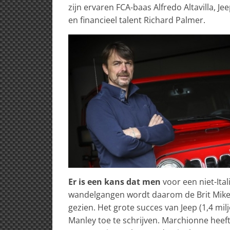
zijn ervaren FCA-baas Alfredo Altavilla, J
en financieel talent Richard Palmer.
Er is een kans dat men
voor een niet-Ital
wandelgangen wordt daarom de Brit Mike 
gezien. Het grote succes van Jeep (1,4 mi
Manley toe te schrijven. Marchionne heef