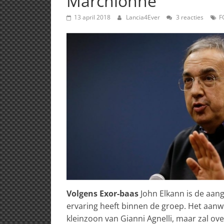
Marchionne
13 april 2018
Lancia4Ever
3 reacties
F
Volgens Exor-baas
John Elkann is de aan
ervaring heeft binnen de groep. Het aanwi
kleinzoon van Gianni Agnelli, maar zal over