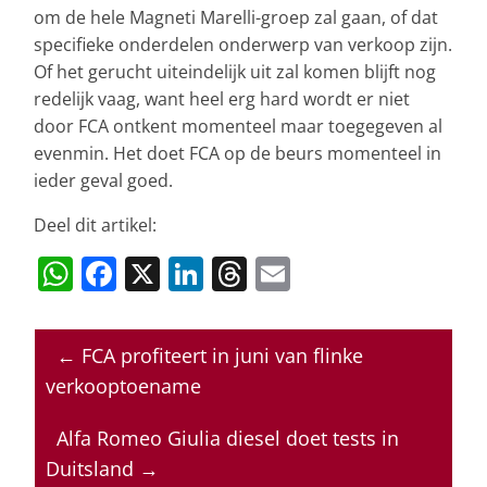
om de hele Magneti Marelli-groep zal gaan, of dat
specifieke onderdelen onderwerp van verkoop zijn.
Of het gerucht uiteindelijk uit zal komen blijft nog
redelijk vaag, want heel erg hard wordt er niet
door FCA ontkent momenteel maar toegegeven al
evenmin. Het doet FCA op de beurs momenteel in
ieder geval goed.
Deel dit artikel:
W
F
X
Li
T
E
h
a
n
h
m
at
c
k
re
ai
←
FCA profiteert in juni van flinke
s
e
e
a
l
verkooptoename
A
b
dI
d
p
o
n
s
Alfa Romeo Giulia diesel doet tests in
Duitsland
→
p
o