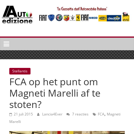
Spring
naar
inhoud
Auto
Edizione
La
Gazetta
dell'Automobile
Stellantis
Italiana
FCA op het punt om
|
Italiaans
Magneti Marelli af te
autonieuws
stoten?
&
lifestyle
,
21 juli 2015
Lancia4Ever
7 reacties
FCA
Magneti
Marelli