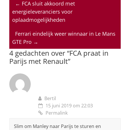
at
c
k
re
ai
←
FCA sluit akkoord met
s
e
e
a
l
energieleveranciers voor
A
b
dI
d
oplaadmogelijkheden
p
o
n
s
Ferrari eindelijk weer winnaar in Le Mans
p
o
GTE Pro
→
k
4 gedachten over “
FCA praat in
Parijs met Renault
”
Bertil
15 juni 2019 om 22:03
Permalink
Slim om Manley naar Parijs te sturen en