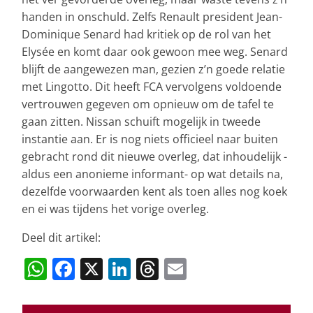
handen in onschuld. Zelfs Renault president Jean-
Dominique Senard had kritiek op de rol van het
Elysée en komt daar ook gewoon mee weg. Senard
blijft de aangewezen man, gezien z’n goede relatie
met Lingotto. Dit heeft FCA vervolgens voldoende
vertrouwen gegeven om opnieuw om de tafel te
gaan zitten. Nissan schuift mogelijk in tweede
instantie aan. Er is nog niets officieel naar buiten
gebracht rond dit nieuwe overleg, dat inhoudelijk -
aldus een anonieme informant- op wat details na,
dezelfde voorwaarden kent als toen alles nog koek
en ei was tijdens het vorige overleg.
Deel dit artikel:
W
F
X
Li
T
E
h
a
n
h
m