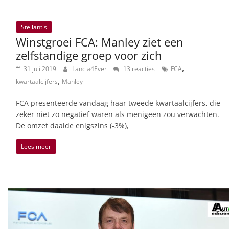
Stellantis
Winstgroei FCA: Manley ziet een
zelfstandige groep voor zich
,
31 juli 2019
Lancia4Ever
13 reacties
FCA
,
kwartaalcijfers
Manley
FCA presenteerde vandaag haar tweede kwartaalcijfers, die
zeker niet zo negatief waren als menigeen zou verwachten.
De omzet daalde enigszins (-3%),
Lees meer