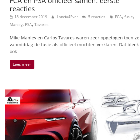
FCA en PSA officieel samen: eerste
reacties
,
,
18 december 2019
Lancia4Ever
5 reacties
FCA
fusie
,
,
Manley
PSA
Tavares
Mike Manley en Carlos Tavares waren zeer opgetogen toen ze
vanmiddag de fusie als officieel mochten verklaren. Dat bleek
ook
Lees meer