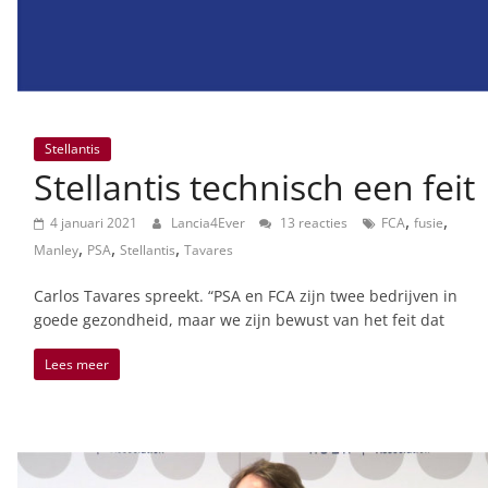
Stellantis
Stellantis technisch een feit
,
,
4 januari 2021
Lancia4Ever
13 reacties
FCA
fusie
,
,
,
Manley
PSA
Stellantis
Tavares
Carlos Tavares spreekt. “PSA en FCA zijn twee bedrijven in
goede gezondheid, maar we zijn bewust van het feit dat
Lees meer