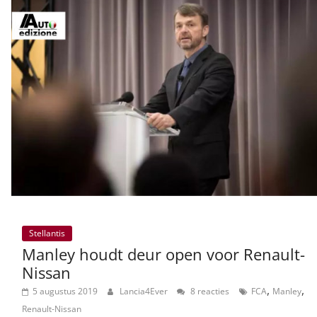
Stellantis
Manley houdt deur open voor Renault-
Nissan
,
,
5 augustus 2019
Lancia4Ever
8 reacties
FCA
Manley
Renault-Nissan