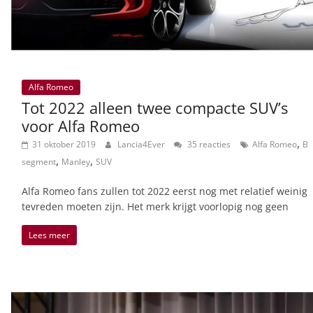
Alfa Romeo
Tot 2022 alleen twee compacte SUV’s
voor Alfa Romeo
,
31 oktober 2019
Lancia4Ever
35 reacties
Alfa Romeo
B
,
,
segment
Manley
SUV
Alfa Romeo fans zullen tot 2022 eerst nog met relatief weinig
tevreden moeten zijn. Het merk krijgt voorlopig nog geen
Lees meer