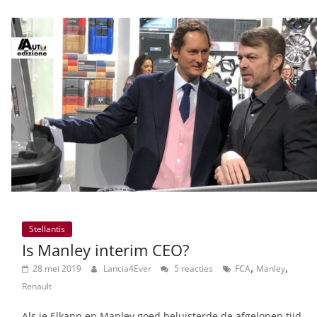
Stellantis
Is Manley interim CEO?
,
,
28 mei 2019
Lancia4Ever
5 reacties
FCA
Manley
Renault
Als je Elkann en Manley goed beluisterde de afgelopen tijd