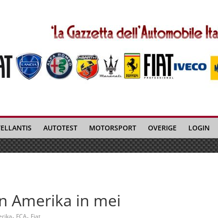
TELLANTIS
AUTOTEST
MOTORSPORT
OVERIGE
LOGIN
in Amerika in mei
,
,
rika
FCA
Fiat