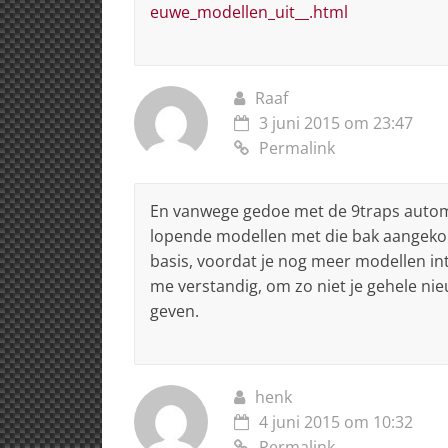
euwe_modellen_uit__.html
Raaf
3 juni 2015 om 23:47
Permalink
En vanwege gedoe met de 9traps automa
lopende modellen met die bak aangekon
basis, voordat je nog meer modellen in
me verstandig, om zo niet je gehele nie
geven.
henk
4 juni 2015 om 10:32
Permalink