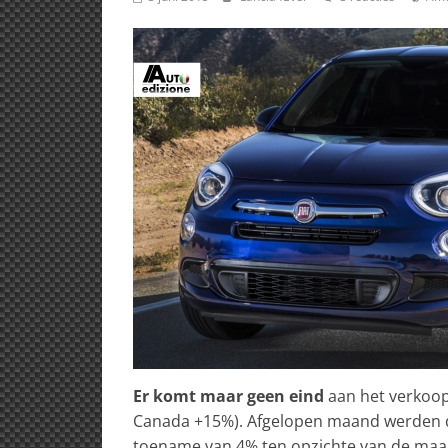
Er komt maar geen eind
aan het verkoop
Canada +15%). Afgelopen maand werden do
toename van 4% ten opzichte van de maa