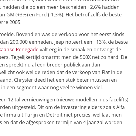
ht hadden die op een meer bescheiden +2,6% hadden
 GM (+3%) en Ford (-1,3%). Het betrof zelfs de beste
erre 2005.
groeide. Bovendien was de verkoop voor het eerst sinds
r dan 200.000 eenheden. Jeep noteert een +13%, de beste
ikaanse Renegade
valt erg in de smaak en ontvangt de
pers. Tegelijkertijd omarmt men de 500X net zo hard. De
en spreekt nu al een breder publiek aan dan
ellicht ook wel de reden dat de verkoop van Fiat in de
and. Chrysler deed het een stuk beter intussen en
 in een segment waar nog veel te winnen viel.
en 12 tal vernieuwingen (nieuwe modellen plus facelifts)
en uitgesteld. Dit om de investering elders zoals Alfa
irma uit Turijn en Detroit niet precies, wel laat men
is en dat de afgesproken termijn van 4 jaar zal worden