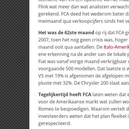
Flink wat meer dan wat analisten verwac
gerekend. FCA deed het wederom beter dan
meimaand qua verkoopcijfers sinds het v
Het was de 62ste maand
op rij dat FCA 
2007, toen het nog geen crisis was, hoge
maand ooit qua aantallen. De
Italo-Amer
ene erkenning na de ander van de lokale 
Fiat was vanaf vorige maand verkrijgbaar 
voorgaande 500 modellen. Dat laatste is w
VS met 19% is afgenomen de afgelopen ma
pluste met 32%. De Chrysler 200 slaat aan
Tegelijkertijd heeft FCA
laten weten dat e
voor de Amerikaanse markt wat zullen word
Romeo te bespoedigen. Waarom vertelt de f
investeerders weten dat het plan flexibel 
gerespecteerd.