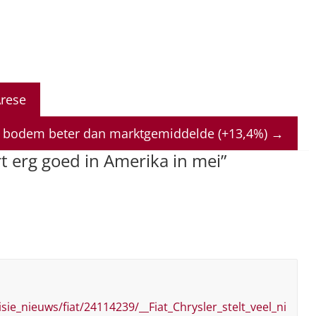
Arese
n bodem beter dan marktgemiddelde (+13,4%)
→
t erg goed in Amerika in mei
”
isie_nieuws/fiat/24114239/__Fiat_Chrysler_stelt_veel_ni