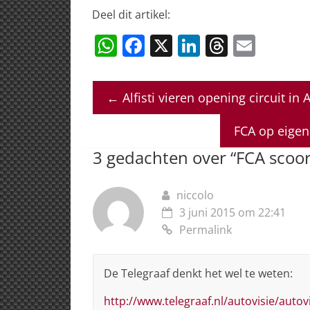
Deel dit artikel:
W
F
X
Li
T
E
h
a
n
h
m
at
c
k
re
ai
←
Alfisti vieren opening circuit in 
s
e
e
a
l
A
b
dI
d
FCA op eige
p
o
n
s
3 gedachten over “
FCA scoor
p
o
k
niccolo
3 juni 2015 om 22:41
Permalink
De Telegraaf denkt het wel te weten:
http://www.telegraaf.nl/autovisie/autov