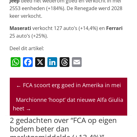
Jeep
deed het wederom goed en verkocht in mei
2553 eenheden (+184%). De Renegade werd 2028
keer verkocht.
Maserati
verkocht 127 auto’s (+14,4%) en
Ferrari
25 auto’s (+25%).
Deel dit artikel:
W
F
X
Li
T
E
h
a
n
h
m
at
c
k
re
ai
←
FCA scoort erg goed in Amerika in mei
s
e
e
a
l
A
b
dI
d
Marchionne ‘hoopt’ dat nieuwe Alfa Giulia
p
o
n
s
heet
→
p
o
2 gedachten over “
FCA op eigen
bodem beter dan
k