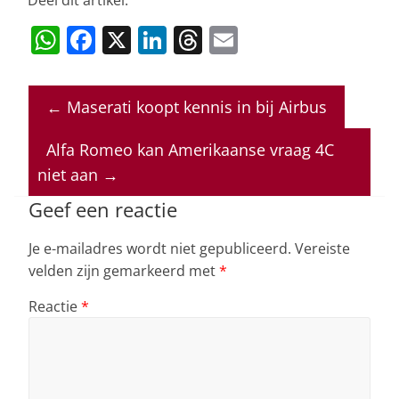
Deel dit artikel:
W
F
X
Li
T
E
h
a
n
h
m
at
c
k
re
ai
←
Maserati koopt kennis in bij Airbus
s
e
e
a
l
A
b
dI
d
Alfa Romeo kan Amerikaanse vraag 4C
p
o
n
s
niet aan
→
p
o
Geef een reactie
k
Je e-mailadres wordt niet gepubliceerd.
Vereiste
velden zijn gemarkeerd met
*
Reactie
*