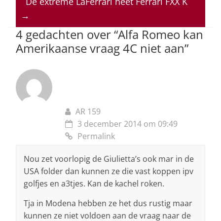
A
b
dI
d
De extreme LaFerrari heet Ferrari FXX K
p
o
n
s
→
p
o
4 gedachten over “
Alfa Romeo kan
Amerikaanse vraag 4C niet aan
”
k
AR 159
3 december 2014 om 09:49
Permalink
Nou zet voorlopig de Giulietta’s ook mar in de
USA folder dan kunnen ze die vast koppen ipv
golfjes en a3tjes. Kan de kachel roken.
Tja in Modena hebben ze het dus rustig maar
kunnen ze niet voldoen aan de vraag naar de