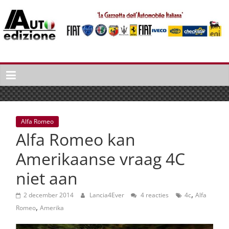
Spring
naar
inhoud
Auto
Edizione
La
Gazetta
dell'Automobile
Alfa Romeo
Italiana
Alfa Romeo kan
|
Italiaans
Amerikaanse vraag 4C
autonieuws
niet aan
&
lifestyle
,
2 december 2014
Lancia4Ever
4 reacties
4c
Alfa
,
Romeo
Amerika