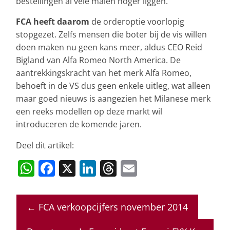
bestellingen al vele malen hoger liggen.
FCA heeft daarom
de orderoptie voorlopig
stopgezet. Zelfs mensen die boter bij de vis willen
doen maken nu geen kans meer, aldus CEO Reid
Bigland van Alfa Romeo North America. De
aantrekkingskracht van het merk Alfa Romeo,
behoeft in de VS dus geen enkele uitleg, wat alleen
maar goed nieuws is aangezien het Milanese merk
een reeks modellen op deze markt wil
introduceren de komende jaren.
Deel dit artikel:
W
F
X
Li
T
E
h
a
n
h
m
at
c
k
re
ai
←
FCA verkoopcijfers november 2014
s
e
e
a
l