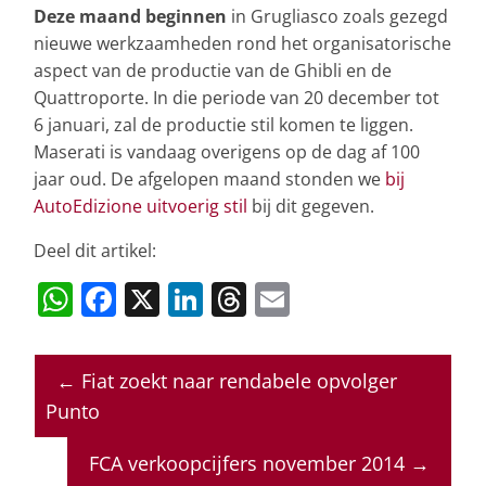
Deze maand beginnen
in Grugliasco zoals gezegd
nieuwe werkzaamheden rond het organisatorische
aspect van de productie van de Ghibli en de
Quattroporte. In die periode van 20 december tot
6 januari, zal de productie stil komen te liggen.
Maserati is vandaag overigens op de dag af 100
jaar oud. De afgelopen maand stonden we
bij
AutoEdizione uitvoerig stil
bij dit gegeven.
Deel dit artikel:
W
F
X
Li
T
E
h
a
n
h
m
at
c
k
re
ai
←
Fiat zoekt naar rendabele opvolger
s
e
e
a
l
Punto
A
b
dI
d
p
o
n
s
FCA verkoopcijfers november 2014
→