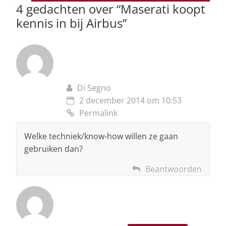
p
o
4 gedachten over “
Maserati koopt
kennis in bij Airbus
”
k
Di Segno
2 december 2014 om 10:53
Permalink
Welke techniek/know-how willen ze gaan
gebruiken dan?
Beantwoorden