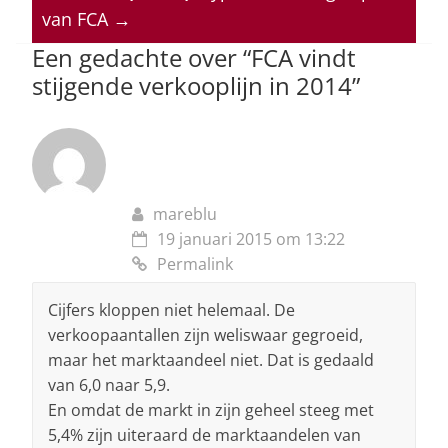
van FCA
→
p
o
Een gedachte over “
FCA vindt
k
stijgende verkooplijn in 2014
”
mareblu
19 januari 2015 om 13:22
Permalink
Cijfers kloppen niet helemaal. De
verkoopaantallen zijn weliswaar gegroeid,
maar het marktaandeel niet. Dat is gedaald
van 6,0 naar 5,9.
En omdat de markt in zijn geheel steeg met
5,4% zijn uiteraard de marktaandelen van