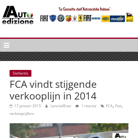
Spring
naar
inhoud
Auto
Edizione
La
Gazetta
dell'Automobile
Stellantis
Italiana
FCA vindt stijgende
|
Italiaans
verkooplijn in 2014
autonieuws
,
,
&
17 januari 2015
Lancia4Ever
1 reactie
FCA
Fiat
lifestyle
verkoopcijfers