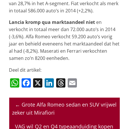
van 28,7% in het A-segment. Fiat verkocht als merk
in totaal 586.000 auto’s in 2014 (+2,2%).
Lancia kromp qua marktaandeel niet
en
verkocht in totaal meer dan 72.000 auto’s in 2014
(-3,6%). Alfa Romeo verkocht 59.200 auto’s vorig
jaar en behield eveneens het marktaandeel dat het
al had (-8,2%). Maserati en Ferrari verkochten
samen zo’n 8200 eenheden.
Deel dit artikel:
W
F
X
Li
T
E
h
a
n
h
m
at
c
k
re
ai
←
Grote Alfa Romeo sedan en SUV vrijwel
s
e
e
a
l
zeker uit Mirafiori
A
b
dI
d
p
o
n
s
VAG wil Q2 en Q4 typeaanduiding kopen