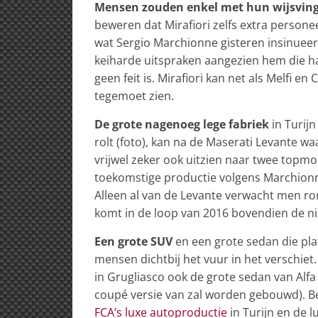
Mensen zouden enkel met hun wijsvin
beweren dat Mirafiori zelfs extra person
wat Sergio Marchionne gisteren insinueerde
keiharde uitspraken aangezien hem die ha
geen feit is. Mirafiori kan net als Melfi 
tegemoet zien.
De grote nagenoeg lege fabriek
in Turij
rolt (foto), kan na de Maserati Levante 
vrijwel zeker ook uitzien naar twee topmod
toekomstige productie volgens Marchion
Alleen al van de Levante verwacht men ro
komt in de loop van 2016 bovendien de nieu
Een grote SUV
en een grote sedan die pla
mensen dichtbij het vuur in het verschiet.
in Grugliasco ook de grote sedan van Alf
coupé versie van zal worden gebouwd).
FCA’s luxe autoproductie
in Turijn en de l