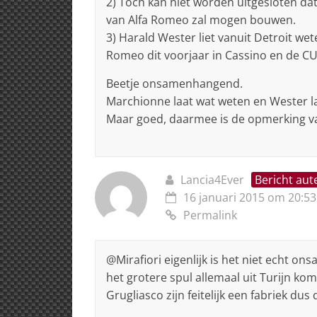
2) Toch kan niet worden uitgesloten dat
van Alfa Romeo zal mogen bouwen.
3) Harald Wester liet vanuit Detroit we
Romeo dit voorjaar in Cassino en de CU
Beetje onsamenhangend.
Marchionne laat wat weten en Wester l
Maar goed, daarmee is de opmerking v
Lancia4Ever
Bericht aut
16 januari 2015 om 20:53
Permalink
@Mirafiori eigenlijk is het niet echt 
het grotere spul allemaal uit Turijn komt.
Grugliasco zijn feitelijk een fabriek d