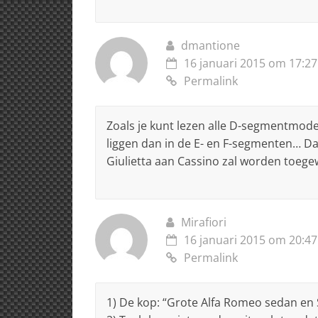
dmantione
16 januari 2015 om 17:27
Permalink
Zoals je kunt lezen alle D-segmentmode
liggen dan in de E- en F-segmenten… Daa
Giulietta aan Cassino zal worden toege
Mirafiori
16 januari 2015 om 20:47
Permalink
1) De kop: “Grote Alfa Romeo sedan en SU