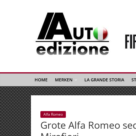
Spring
naar
inhoud
Auto
Edizione
La
Gazetta
HOME
MERKEN
LA GRANDE STORIA
S
dell'Automobile
Italiana
|
Italiaans
Alfa Romeo
autonieuws
Grote Alfa Romeo sed
&
lifestyle