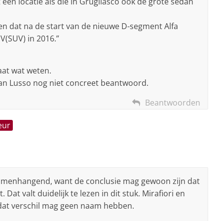
 een locatie als die in Grugliasco ook de grote sedan
ten dat na de start van de nieuwe D-segment Alfa
V(SUV) in 2016.”
aat wat weten.
an Lusso nog niet concreet beantwoord.
Beantwoorden
eur
onsamenhangend, want de conclusie mag gewoon zijn dat
 Dat valt duidelijk te lezen in dit stuk. Mirafiori en
us dat verschil mag geen naam hebben.