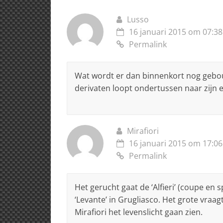
k
Lusso
16 januari 2015 om 07:38
Permalink
Wat wordt er dan binnenkort nog gebo
derivaten loopt ondertussen naar zijn 
Mirafiori
16 januari 2015 om 17:06
Permalink
Het gerucht gaat de ‘Alfieri’ (coupe en
‘Levante’ in Grugliasco. Het grote vraa
Mirafiori het levenslicht gaan zien.