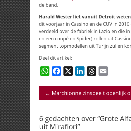
de band.
Harald Wester liet vanuit Detroit weten
dit voorjaar in Cassino en de CUV in 201
verdeeld over de fabriek in Lazio en die
en een coupé en Spider) rollen uit Cassino 
segment topmodellen uit Turijn zullen kom
Deel dit artikel:
W
F
X
Li
T
E
h
a
n
h
m
at
c
k
re
ai
←
Marchionne zinspeelt openlijk 
s
e
e
a
l
A
b
dI
d
p
o
n
s
6 gedachten over “
Grote Alf
p
o
uit Mirafiori
”