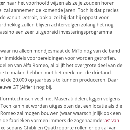
ger
naar het voorhoofd wijzen als ze je zouden horen
eel zal aannemen de komende jaren. Toch is dat precies
 vanuit Detroit, ook al zei hij dat hij oppast voor
rdnekkig zullen blijven achtervolgen zolang het nog
en Cassino een zeer uitgebreid investeringsprogramma
n waar nu alleen mondjesmaat de MiTo nog van de band
waar inmiddels voorbereidingen voor worden getroffen,
ellen van Alfa Romeo, al blijft het overgrote deel van de
ne te maken hebben met het merk met de drietand.
nd de 20.000 op jaarbasis te kunnen produceren. Daar
we GT (Alfieri) nog bij.
tformtechnisch veel met Maserati delen, liggen volgens
 Toch kan niet worden uitgesloten dat een locatie als die
a Romeo zal mogen bouwen (waar waarschijnlijk ook een
 Beide fabrieken vormen immers de zogenaamde
‘as’ van
uxe sedans Ghibli en Quattroporte rollen er ook al van