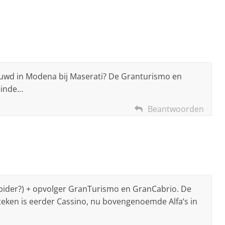
uwd in Modena bij Maserati? De Granturismo en
einde…
Beantwoorden
 spider?) + opvolger GranTurismo en GranCabrio. De
gteken is eerder Cassino, nu bovengenoemde Alfa’s in