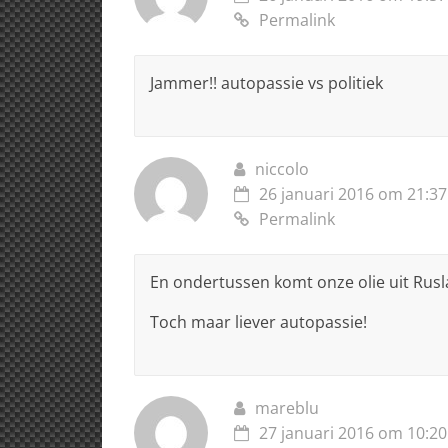
Permalink
Jammer!! autopassie vs politiek
niccolo
26 januari 2016 om 21:37
Permalink
En ondertussen komt onze olie uit Rusl
Toch maar liever autopassie!
mareblu
27 januari 2016 om 10:20