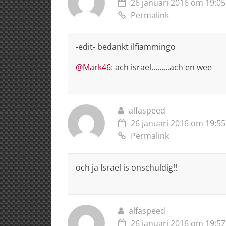
26 januari 2016 om 19:05
Permalink
-edit- bedankt ilfiammingo
@Mark46
: ach israel………ach en wee
alfaspeed
26 januari 2016 om 19:55
Permalink
och ja Israel is onschuldig!!
alfaspeed
26 januari 2016 om 19:57