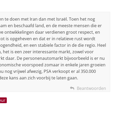
n te doen met Iran dan met Israël. Toen het nog
aam en beschaafd land, en de meeste mensen die er
eve ontwikkelingen daar verdienen groot respect, en
t is opgeheven en dat er in relatieve rust wordt
endheid, en een stabiele factor in de die regio. Heel
, het is een zeer interessante markt, zowel voor
t daar. De personenautomarkt bijvoorbeeld is er nu
ij economische voorspoed zomaar in enkele jaren groeien
nu nog vrijwel afwezig, PSA verkoopt er al 350.000
deze kans aan zich voorbij te laten gaan.
Beantwoorden
eur