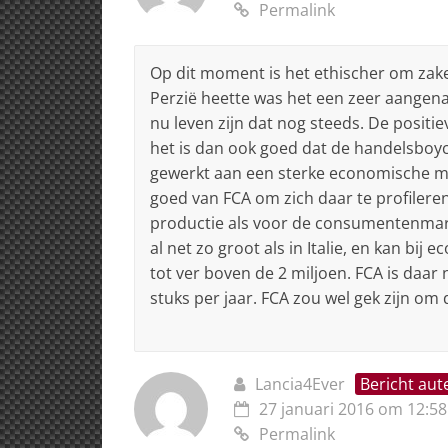
Permalink
Op dit moment is het ethischer om zake
Perzië heette was het een zeer aangen
nu leven zijn dat nog steeds. De positi
het is dan ook goed dat de handelsboyco
gewerkt aan een sterke economische mog
goed van FCA om zich daar te profileren
productie als voor de consumentenmark
al net zo groot als in Italie, en kan b
tot ver boven de 2 miljoen. FCA is daar 
stuks per jaar. FCA zou wel gek zijn om 
Lancia4Ever
Bericht aut
27 januari 2016 om 12:58
Permalink