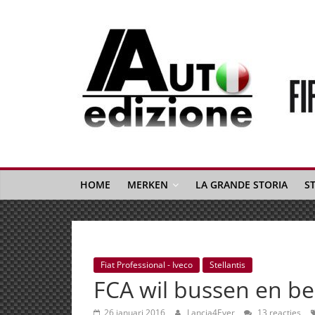
Spring
naar
inhoud
Auto
Edizione
La
Gazetta
HOME
MERKEN
LA GRANDE STORIA
S
dell'Automobile
Italiana
|
Italiaans
Fiat Professional - Iveco
Stellantis
autonieuws
FCA wil bussen en be
&
lifestyle
26 januari 2016
Lancia4Ever
13 reacties