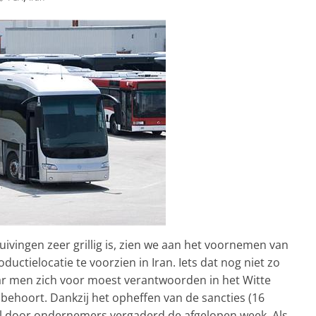
ivingen zeer grillig is, zien we aan het voornemen van
ctielocatie te voorzien in Iran. Iets dat nog niet zo
r men zich voor moest verantwoorden in het Witte
 behoort. Dankzij het opheffen van de sancties (16
al door ondernemers vergaderd de afgelopen week. Als