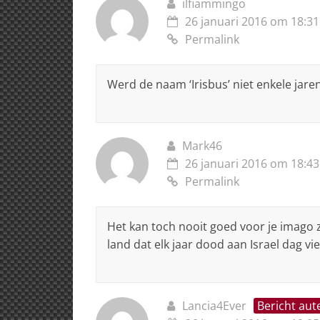
ilfiammingo
26 januari 2016 om 18:31
Permalink
Werd de naam ‘Irisbus’ niet enkele jare
Mark46
26 januari 2016 om 18:43
Permalink
Het kan toch nooit goed voor je imago z
land dat elk jaar dood aan Israel dag 
Lancia4Ever
Bericht aut