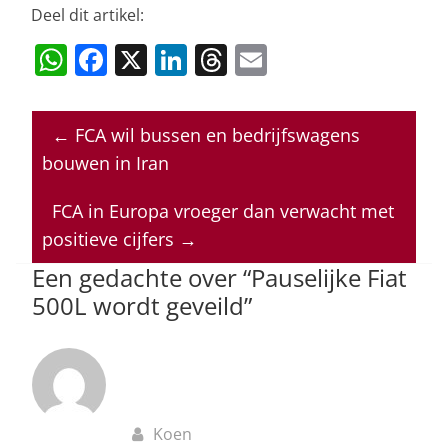
Deel dit artikel:
W
F
X
Li
T
E
h
a
n
h
m
at
c
k
re
ai
←
FCA wil bussen en bedrijfswagens
s
e
e
a
l
bouwen in Iran
A
b
dI
d
p
o
n
s
FCA in Europa vroeger dan verwacht met
positieve cijfers
→
p
o
Een gedachte over “
Pauselijke Fiat
k
500L wordt geveild
”
Koen