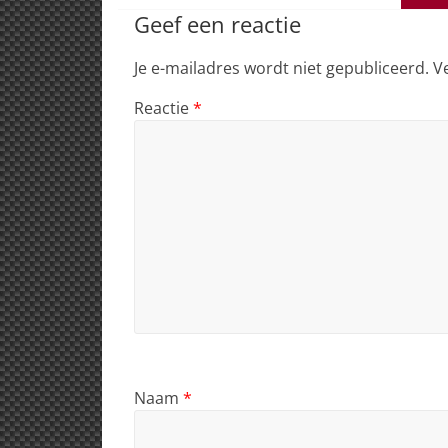
p
o
n
s
Geef een reactie
p
o
Je e-mailadres wordt niet gepubliceerd.
V
k
Reactie
*
Naam
*