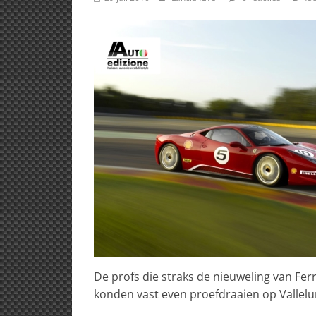
De profs die straks de nieuweling van Ferr
konden vast even proefdraaien op Vallelu