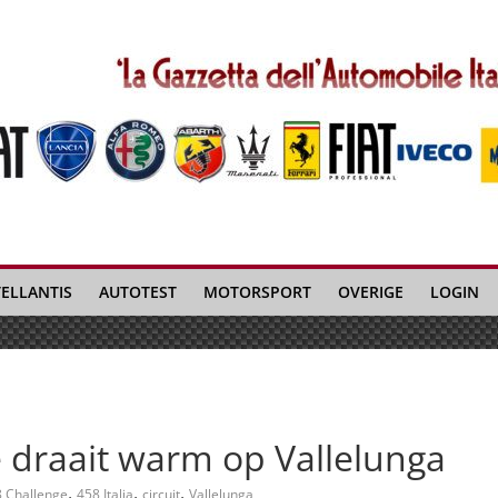
TELLANTIS
AUTOTEST
MOTORSPORT
OVERIGE
LOGIN
e draait warm op Vallelunga
,
,
,
 Challenge
458 Italia
circuit
Vallelunga