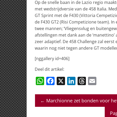
Op de snelle baan in de Lazio regio maakt
met wedstrijdversie van de 458 Italia. Me
GT Sprint met de F430 (Vittoria Cempetiz
de F430 GT2 (Risi Competizione team). In
twee mannen; ‘Vliegensvlug en buitengewoo
afstellingen met dank aan de ‘manettino’
zeer adaptief. De 458 Challenge zal eerst
waarin nog niet tegen andere GT modelle
[nggallery id=406]
Deel dit artikel:
W
F
X
Li
T
E
h
a
n
h
m
at
c
k
re
ai
←
Marchionne zet bonden voor het
s
e
e
a
l
A
b
dI
d
Pag