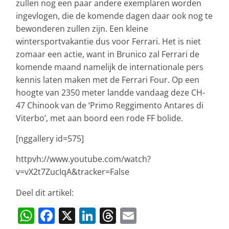
zullen nog een paar andere exemplaren worden
ingevlogen, die de komende dagen daar ook nog te
bewonderen zullen zijn. Een kleine
wintersportvakantie dus voor Ferrari. Het is niet
zomaar een actie, want in Brunico zal Ferrari de
komende maand namelijk de internationale pers
kennis laten maken met de Ferrari Four. Op een
hoogte van 2350 meter landde vandaag deze CH-
47 Chinook van de ‘Primo Reggimento Antares di
Viterbo’, met aan boord een rode FF bolide.
[nggallery id=575]
httpvh://www.youtube.com/watch?
v=vX2t7ZucIqA&tracker=False
Deel dit artikel:
W
F
X
Li
T
E