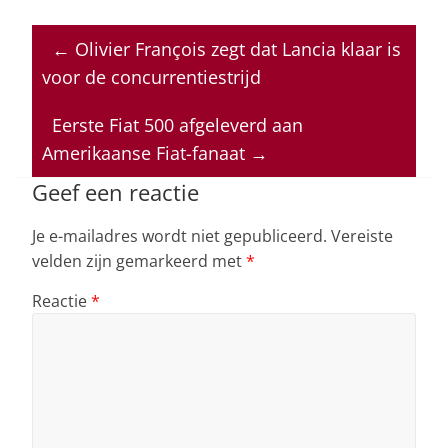
h
a
n
h
m
at
c
k
re
ai
←
Olivier François zegt dat Lancia klaar is
s
e
e
a
l
voor de concurrentiestrijd
A
b
dI
d
p
o
n
s
Eerste Fiat 500 afgeleverd aan
Amerikaanse Fiat-fanaat
→
p
o
k
Geef een reactie
Je e-mailadres wordt niet gepubliceerd.
Vereiste
velden zijn gemarkeerd met
*
Reactie
*