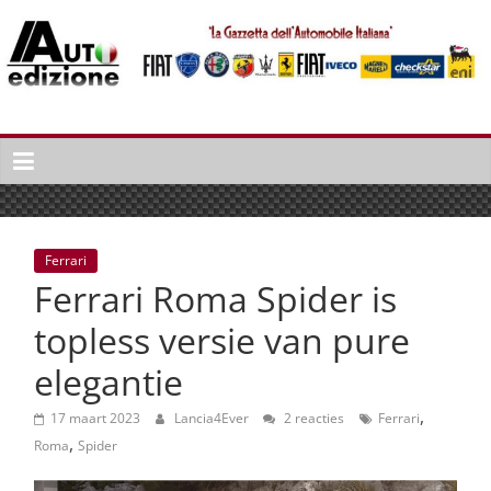
Spring
naar
inhoud
Auto
Edizione
La
Gazetta
dell'Automobile
Ferrari
Italiana
Ferrari Roma Spider is
|
Italiaans
topless versie van pure
autonieuws
elegantie
&
lifestyle
,
17 maart 2023
Lancia4Ever
2 reacties
Ferrari
,
Roma
Spider