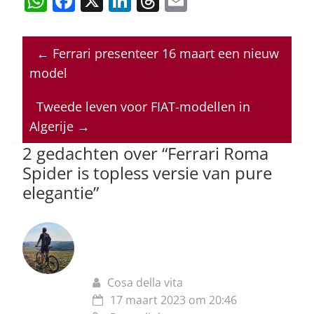
W
F
X
Li
T
E
h
a
n
h
m
at
c
k
re
ai
←
Ferrari presenteer 16 maart een nieuw
s
e
e
a
l
model
A
b
dI
d
p
o
n
s
Tweede leven voor FIAT-modellen in
Algerije
→
p
o
2 gedachten over “
Ferrari Roma
k
Spider is topless versie van pure
elegantie
”
Cosa della vita
17 maart 2023 om 20:46