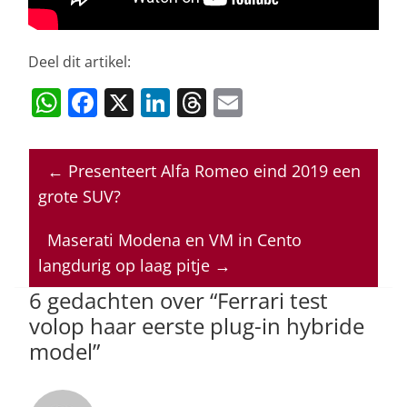
Deel dit artikel:
W
F
X
Li
T
E
h
a
n
h
m
at
c
k
re
ai
←
Presenteert Alfa Romeo eind 2019 een
s
e
e
a
l
grote SUV?
A
b
dI
d
p
o
n
s
Maserati Modena en VM in Cento
langdurig op laag pitje
→
p
o
6 gedachten over “
Ferrari test
k
volop haar eerste plug-in hybride
model
”