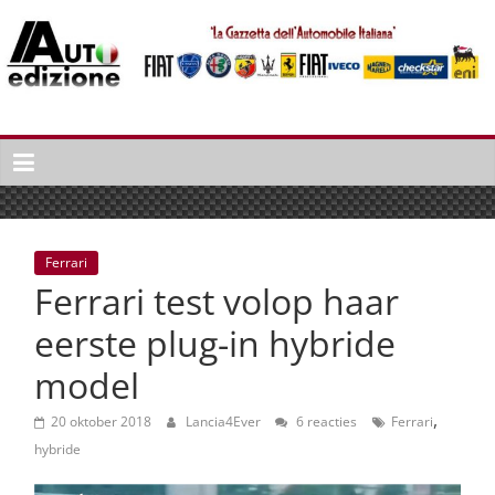
Spring
naar
inhoud
Auto
Edizione
La
Gazetta
dell'Automobile
Ferrari
Italiana
Ferrari test volop haar
|
Italiaans
eerste plug-in hybride
autonieuws
model
&
lifestyle
,
20 oktober 2018
Lancia4Ever
6 reacties
Ferrari
hybride