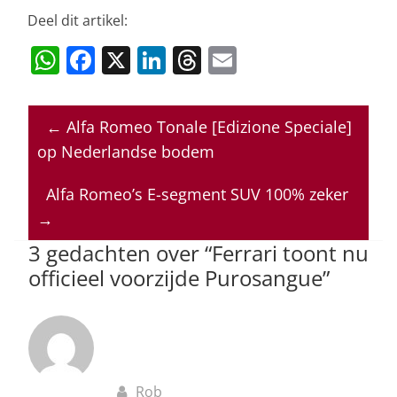
Deel dit artikel:
W
F
X
Li
T
E
h
a
n
h
m
at
c
k
re
ai
←
Alfa Romeo Tonale [Edizione Speciale]
s
e
e
a
l
op Nederlandse bodem
A
b
dI
d
p
o
n
s
Alfa Romeo’s E-segment SUV 100% zeker
→
p
o
3 gedachten over “
Ferrari toont nu
k
officieel voorzijde Purosangue
”
Rob