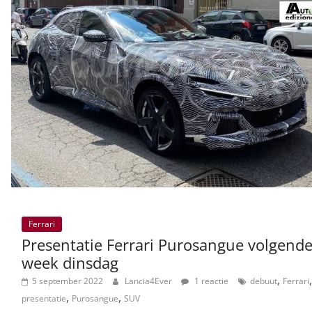
Ferrari
Presentatie Ferrari Purosangue volgend
week dinsdag
,
,
5 september 2022
Lancia4Ever
1 reactie
debuut
Ferrari
,
,
presentatie
Purosangue
SUV