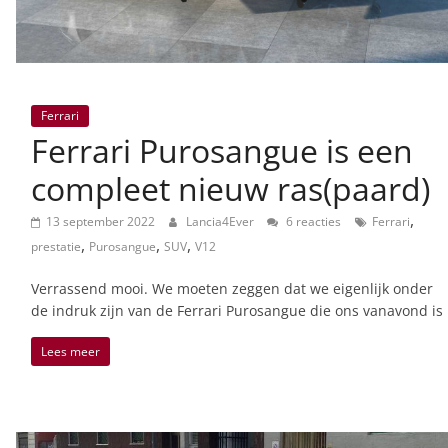
Ferrari
Ferrari Purosangue is een
compleet nieuw ras(paard)
,
13 september 2022
Lancia4Ever
6 reacties
Ferrari
,
,
,
prestatie
Purosangue
SUV
V12
Verrassend mooi. We moeten zeggen dat we eigenlijk onder
de indruk zijn van de Ferrari Purosangue die ons vanavond is
Lees meer