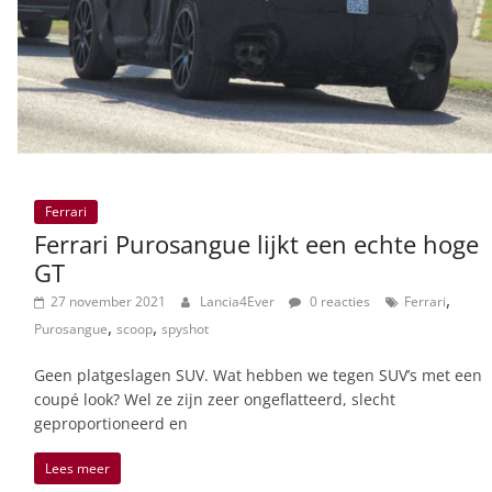
Ferrari
Ferrari Purosangue lijkt een echte hoge
GT
,
27 november 2021
Lancia4Ever
0 reacties
Ferrari
,
,
Purosangue
scoop
spyshot
Geen platgeslagen SUV. Wat hebben we tegen SUV’s met een
coupé look? Wel ze zijn zeer ongeflatteerd, slecht
geproportioneerd en
Lees meer