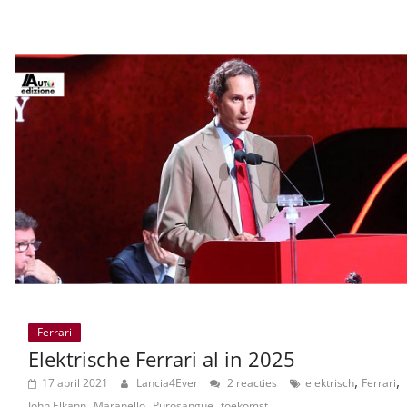
Ferrari
Elektrische Ferrari al in 2025
,
,
17 april 2021
Lancia4Ever
2 reacties
elektrisch
Ferrari
,
,
,
John Elkann
Maranello
Purosangue
toekomst