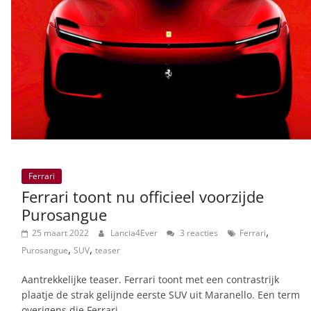
Ferrari
Ferrari toont nu officieel voorzijde
Purosangue
,
25 maart 2022
Lancia4Ever
3 reacties
Ferrari
,
,
Purosangue
SUV
teaser
Aantrekkelijke teaser. Ferrari toont met een contrastrijk
plaatje de strak gelijnde eerste SUV uit Maranello. Een term
overigens die Ferrari