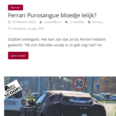
Ferrari
Ferrari Purosangue bloedje lelijk?
,
23 februari 2022
Lancia4Ever
2 reacties
Ferrari
,
,
Purosangue
scoop
SUV
Dubbel onelegant. Het kan zijn dat ze bij Ferrari hebben
gedacht; “Hé zo’n fabrieks-scoop is zo gek nog niet” en
Lees meer