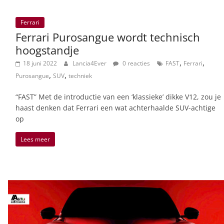
Ferrari
Ferrari Purosangue wordt technisch
hoogstandje
,
,
18 juni 2022
Lancia4Ever
0 reacties
FAST
Ferrari
,
,
Purosangue
SUV
techniek
“FAST” Met de introductie van een ‘klassieke’ dikke V12, zou je
haast denken dat Ferrari een wat achterhaalde SUV-achtige
op
Lees meer