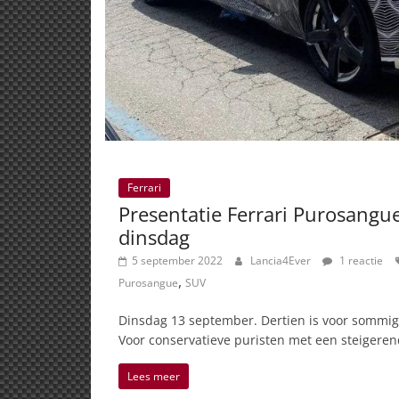
Ferrari
Presentatie Ferrari Purosangu
dinsdag
5 september 2022
Lancia4Ever
1 reactie
,
Purosangue
SUV
Dinsdag 13 september. Dertien is voor sommige
Voor conservatieve puristen met een steigerend
Lees meer