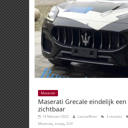
Maserati
Maserati Grecale eindelijk een
zichtbaar
14 februari 2022
Lancia4Ever
3 reacties
,
,
Maserati
scoop
SUV