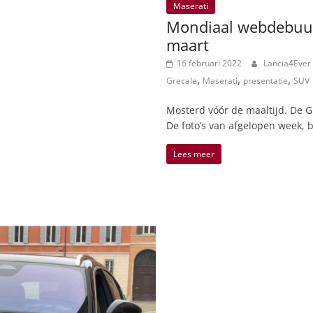
Maserati
Mondiaal webdebuut
maart
16 februari 2022
Lancia4Ever
,
,
,
Grecale
Maserati
presentatie
SUV
Mosterd vóór de maaltijd. De G
De foto’s van afgelopen week, b
Lees meer