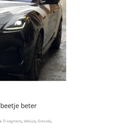
 beetje beter
,
,
,
D-segment
debuut
Grecale