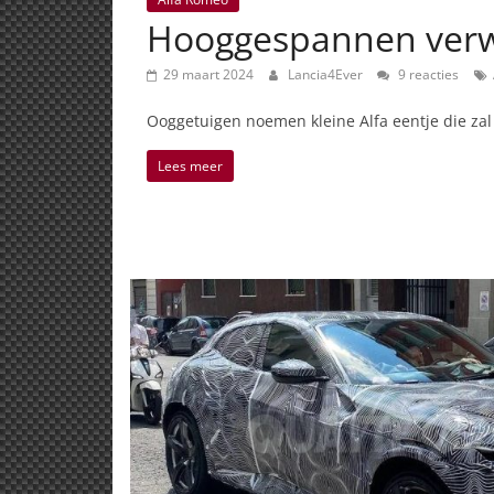
Hooggespannen verw
29 maart 2024
Lancia4Ever
9 reacties
Ooggetuigen noemen kleine Alfa eentje die za
Lees meer