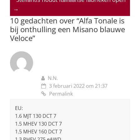
p
o
n
s
→
p
o
10 gedachten over “
Alfa Tonale is
k
bij onthulling een Misano blauwe
Veloce
”
N.N.
3 februari 2022 om 21:37
Permalink
EU:
1.6 MJT 130 DCT 7
1.5 MHEV 130 DCT 7
1.5 MHEV 160 DCT 7
1.3 PHEV 275 eAWD