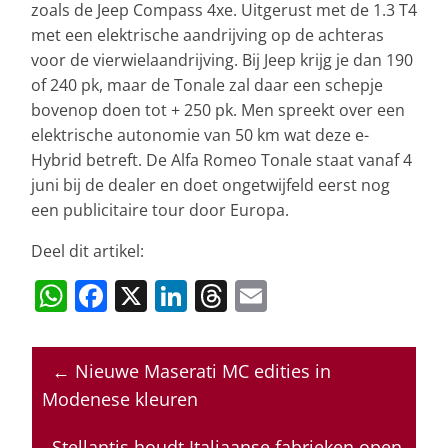
zoals de Jeep Compass 4xe. Uitgerust met de 1.3 T4
met een elektrische aandrijving op de achteras
voor de vierwielaandrijving. Bij Jeep krijg je dan 190
of 240 pk, maar de Tonale zal daar een schepje
bovenop doen tot + 250 pk. Men spreekt over een
elektrische autonomie van 50 km wat deze e-
Hybrid betreft. De Alfa Romeo Tonale staat vanaf 4
juni bij de dealer en doet ongetwijfeld eerst nog
een publicitaire tour door Europa.
Deel dit artikel:
W
F
X
Li
T
E
h
a
n
h
m
at
c
k
re
ai
←
Nieuwe Maserati MC edities in
s
e
e
a
l
Modenese kleuren
A
b
dI
d
Stellantis houdt Italiaanse fabrieken open