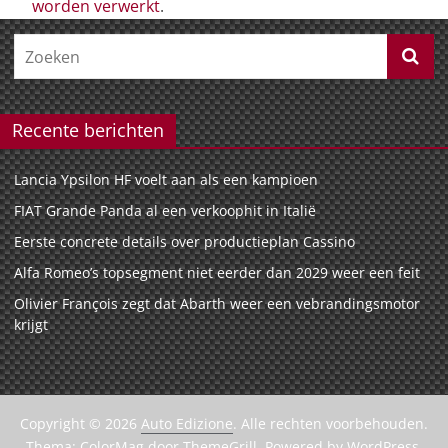
worden verwerkt
.
Recente berichten
Lancia Ypsilon HF voelt aan als een kampioen
FIAT Grande Panda al een verkoophit in Italië
Eerste concrete details over productieplan Cassino
Alfa Romeo’s topsegment niet eerder dan 2029 weer een feit
Olivier François zegt dat Abarth weer een vebrandingsmotor
krijgt
Copyright © 2026
Auto Edizione
. Alle rechten voorbehouden.
Thema:
ColorMag
door ThemeGrill. Powered by
WordPress
.