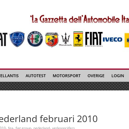
TELLANTIS
AUTOTEST
MOTORSPORT
OVERIGE
LOGIN
ederland februari 2010
,
,
,
,
010
fga
fiat group
nederland
verkoopcijfers