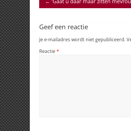
←
‘Gaat u daar maar zitten mevrou
s
e
e
a
l
A
b
dI
d
p
o
n
s
Geef een reactie
p
o
Je e-mailadres wordt niet gepubliceerd.
V
k
Reactie
*