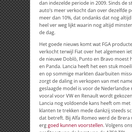
dan indezelde periode in 2009. Sinds de sta
auto’s meer verkocht dan over dezelfde p
meer dan 10%, dat ondanks dat nog altijd 
heel ver weg lijkt waarin nog altijd min
de dag.
Het goede nieuws komt wat FGA producte
verkocht terwijl Fiat over het algemeen ie
de nieuwe Doblò, Punto en Bravo moest h
en Panda. Lancia heeft het een stuk moeili
en op sommige markten daarbuiten missc
zorgt de daling in verkopen van met nam
geslaagde model is voor de Nederlandse m
vooral voor VW en Renault wordt gekozen 
Lancia nog voldoende kans heeft om met d
klanten te trekken mede dankzij steeds sc
dat betreft. Bij Alfa Romeo werd de Brera 
erg
goed kunnen voorstellen
. Volgens on