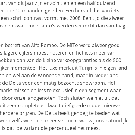
rt van dit jaar zijn er zo’n tien en een half duizend
eriode 12 maanden geleden. Een herstel dus van iets
een schril contrast vormt met 2008. Een tijd die alweer
stens een kwart meer auto’s werden verkocht dan vandaag
n betreft van Alfa Romeo. De MiTo werd alweer goed
ts lagere cijfers moest noteren en het iets meer van
ebben dan van de kleine verkoopgaranties als de 500
jker momenteel. Het luxe merk uit Turijn is in eigen land
hien wel aan de winnende hand, maar in Nederland
e de Delta voor een matig bezochte showroom. Het
arkt misschien iets te exclusief in een segment waar
door onze landgenoten. Toch sluiten we niet uit dat
it zeer complete en kwalitatief goede model, nieuwe
herpere prijzen. De Delta heeft genoeg te bieden wat
werd zelfs weer iets meer verkocht wat wij ons natuurlijk
s is dat de variant die percentueel het meest