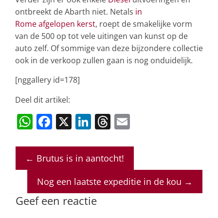
ontbreekt de Abarth niet. Netals
in
Rome afgelopen kerst
, roept de smakelijke vorm
van de 500 op tot vele uitingen van kunst op de
auto zelf. Of sommige van deze bijzondere collectie
ook in de verkoop zullen gaan is nog onduidelijk.
[nggallery id=178]
Deel dit artikel:
W
F
X
Li
T
E
h
a
n
h
m
at
c
k
re
ai
←
Brutus is in aantocht!
s
e
e
a
l
A
b
dI
d
Nog een laatste expeditie in de kou
→
p
o
n
s
Geef een reactie
p
o