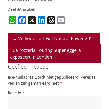
Deel dit artikel:
W
F
X
Li
T
E
h
a
n
h
m
at
c
k
re
ai
←
Verkoopstart Fiat Natural Power 2012
s
e
e
a
l
A
b
dI
d
Carrozzeria Touring Superleggera
p
o
n
s
exposeert in Londen
→
p
o
Geef een reactie
k
Je e-mailadres wordt niet gepubliceerd.
Vereiste
velden zijn gemarkeerd met
*
Reactie
*