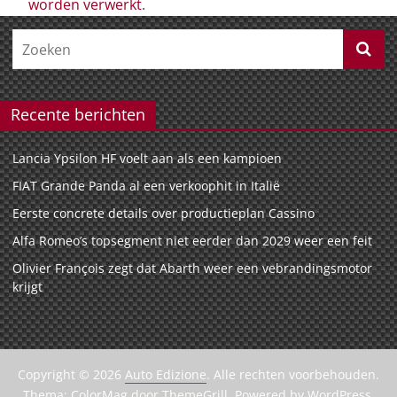
worden verwerkt
.
Recente berichten
Lancia Ypsilon HF voelt aan als een kampioen
FIAT Grande Panda al een verkoophit in Italië
Eerste concrete details over productieplan Cassino
Alfa Romeo’s topsegment niet eerder dan 2029 weer een feit
Olivier François zegt dat Abarth weer een vebrandingsmotor
krijgt
Copyright © 2026
Auto Edizione
. Alle rechten voorbehouden.
Thema:
ColorMag
door ThemeGrill. Powered by
WordPress
.