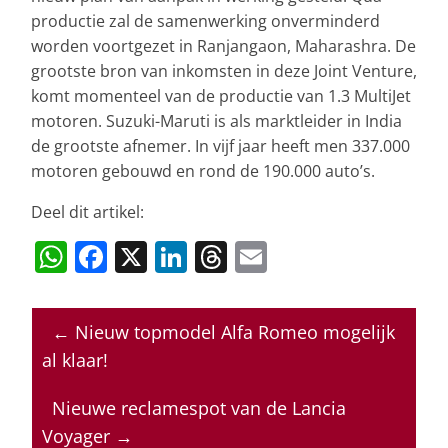
productie zal de samenwerking onverminderd
worden voortgezet in Ranjangaon, Maharashra. De
grootste bron van inkomsten in deze Joint Venture,
komt momenteel van de productie van 1.3 MultiJet
motoren. Suzuki-Maruti is als marktleider in India
de grootste afnemer. In vijf jaar heeft men 337.000
motoren gebouwd en rond de 190.000 auto’s.
Deel dit artikel:
W
F
X
Li
T
E
h
a
n
h
m
at
c
k
re
ai
←
Nieuw topmodel Alfa Romeo mogelijk
s
e
e
a
l
al klaar!
A
b
dI
d
p
o
n
s
Nieuwe reclamespot van de Lancia
Voyager
→