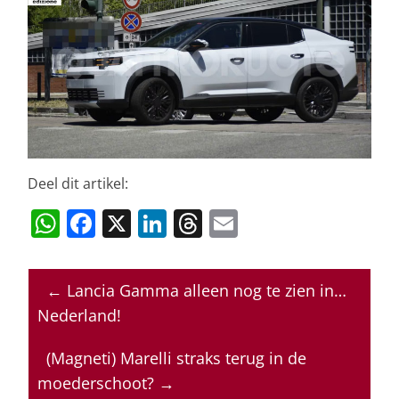
Deel dit artikel:
W
F
X
Li
T
E
h
a
n
h
m
at
c
k
re
ai
←
Lancia Gamma alleen nog te zien in…
s
e
e
a
l
Nederland!
A
b
dI
d
p
o
n
s
(Magneti) Marelli straks terug in de
moederschoot?
→
p
o