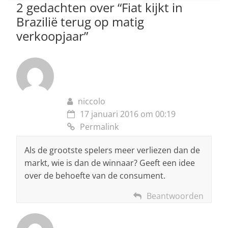
p
o
2 gedachten over “
Fiat kijkt in
Brazilië terug op matig
k
verkoopjaar
”
niccolo
17 januari 2016 om 00:19
Permalink
Als de grootste spelers meer verliezen dan de
markt, wie is dan de winnaar? Geeft een idee
over de behoefte van de consument.
Beantwoorden