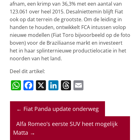
afnam, een krimp van 36,3% met een aantal van
123.061 over heel 2015. Desalniettemin blijft Fiat
ook op dat terrein de grootste. Om de leiding in
handen te houden, ontwikkelt FCA intussen volop
nieuwe modellen (Fiat Toro bijvoorbeeld op de foto
boven) voor de Braziliaanse markt en investeert
het in haar splinternieuwe productielocatie in het
noorden van het land.
Deel dit artikel:
W
F
X
Li
T
E
h
a
n
h
m
at
c
k
re
ai
←
Fiat Panda update onderweg
s
e
e
a
l
A
b
dI
d
Alfa Romeo’s eerste SUV heet mogelijk
p
o
n
s
Matta
→