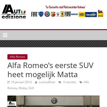
Spring
naar
inhoud
Auto
Edizione
La
Gazetta
dell'Automobile
Alfa Romeo
Italiana
Alfa Romeo’s eerste SUV
|
Italiaans
heet mogelijk Matta
autonieuws
&
16 januari 2016
Lancia4Ever
3 reacties
Alfa
,
,
lifestyle
Romeo
Matta
SUV