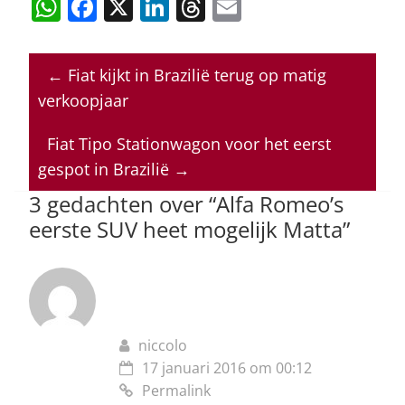
W
F
X
Li
T
E
h
a
n
h
m
at
c
k
re
ai
←
Fiat kijkt in Brazilië terug op matig
s
e
e
a
l
verkoopjaar
A
b
dI
d
p
o
n
s
Fiat Tipo Stationwagon voor het eerst
gespot in Brazilië
→
p
o
3 gedachten over “
Alfa Romeo’s
k
eerste SUV heet mogelijk Matta
”
niccolo
17 januari 2016 om 00:12
Permalink