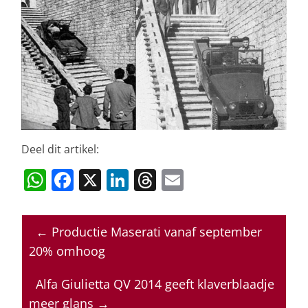
Deel dit artikel:
W
F
X
Li
T
E
h
a
n
h
m
at
c
k
re
ai
←
Productie Maserati vanaf september
s
e
e
a
l
20% omhoog
A
b
dI
d
p
o
n
s
Alfa Giulietta QV 2014 geeft klaverblaadje
meer glans
→