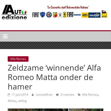
Spring
naar
inhoud
Auto
Edizione
La
Gazetta
dell'Automobile
Alfa Romeo
Italiana
Zeldzame ‘winnende’ Alfa
|
Italiaans
Romeo Matta onder de
autonieuws
hamer
&
lifestyle
,
11 juni 2014
Lancia4Ever
0 reacties
Alfa Romeo
,
Matta
veiling