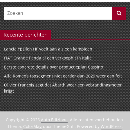
Recente berichten
Lancia Ypsilon HF voelt aan als een kampioen
FIAT Grande Panda al een verkoophit in Italië
Eerste concrete details over productieplan Cassino
Alfa Romeo’s topsegment niet eerder dan 2029 weer een feit
Olivier François zegt dat Abarth weer een vebrandingsmotor
krijgt
Copyright © 2026
Auto Edizione
. Alle rechten voorbehouden.
Thema:
ColorMag
door ThemeGrill. Powered by
WordPress
.