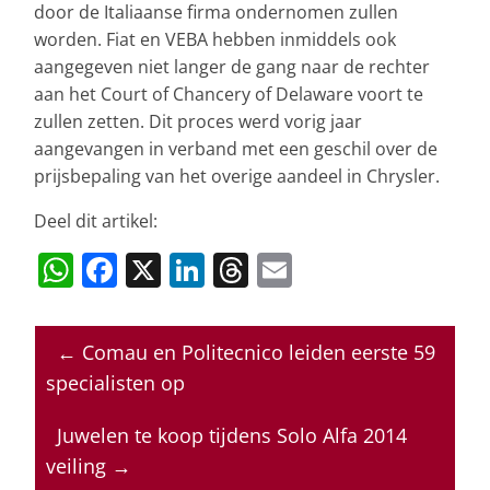
door de Italiaanse firma ondernomen zullen
worden. Fiat en VEBA hebben inmiddels ook
aangegeven niet langer de gang naar de rechter
aan het Court of Chancery of Delaware voort te
zullen zetten. Dit proces werd vorig jaar
aangevangen in verband met een geschil over de
prijsbepaling van het overige aandeel in Chrysler.
Deel dit artikel:
W
F
X
Li
T
E
h
a
n
h
m
at
c
k
re
ai
←
Comau en Politecnico leiden eerste 59
s
e
e
a
l
specialisten op
A
b
dI
d
p
o
n
s
Juwelen te koop tijdens Solo Alfa 2014
veiling
→
p
o