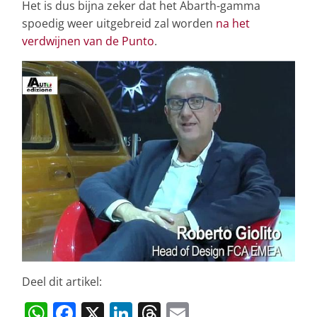
Het is dus bijna zeker dat het Abarth-gamma
spoedig weer uitgebreid zal worden
na het
verdwijnen van de Punto
.
Deel dit artikel:
W
F
X
Li
T
E