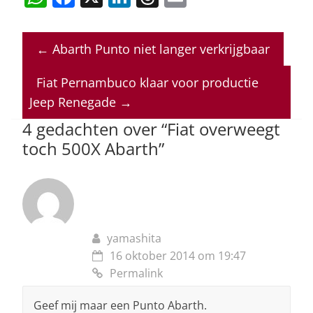
h
a
n
h
m
at
c
k
re
ai
←
Abarth Punto niet langer verkrijgbaar
s
e
e
a
l
A
b
dI
d
Fiat Pernambuco klaar voor productie
p
o
n
s
Jeep Renegade
→
p
o
4 gedachten over “
Fiat overweegt
toch 500X Abarth
”
k
yamashita
16 oktober 2014 om 19:47
Permalink
Geef mij maar een Punto Abarth.