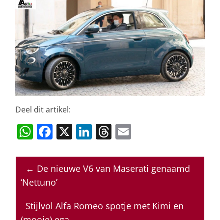
Deel dit artikel:
W
F
X
Li
T
E
h
a
n
h
m
at
c
k
re
ai
←
De nieuwe V6 van Maserati genaamd
s
e
e
a
l
‘Nettuno’
A
b
dI
d
p
o
n
s
Stijlvol Alfa Romeo spotje met Kimi en
(mooie) ega
→