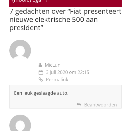
p
o
7 gedachten over “
Fiat presenteert
k
nieuwe elektrische 500 aan
president
”
MicLun
3 juli 2020 om 22:15
Permalink
Een leuk geslaagde auto.
Beantwoorden